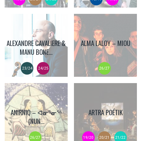
ALEXANDRE CAVALIERE &
ALMA LALOY – MIOU
MANU BONE...
23/24
24/25
26/27
ANIRNIQ – ᐊᓂᕐᓂᖅ
ARTRA POÉTIK
(NUN...
26/27
19/20
20/21
21/22