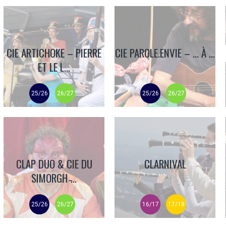
CIE ARTICHOKE – PIERRE
CIE PAROLE.ENVIE – … À ...
ET LE L...
25/26
26/27
25/26
26/27
CLAP DUO & CIE DU
CLARNIVAL
SIMORGH ̵...
25/26
26/27
16/17
17/18