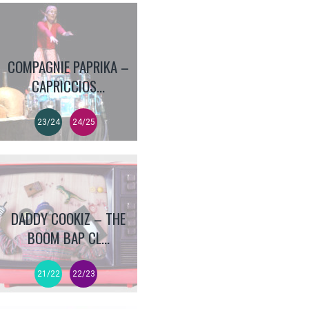
COMPAGNIE PAPRIKA –
CAPRICCIOS...
23/24
24/25
DADDY COOKIZ – THE
BOOM BAP CL...
21/22
22/23