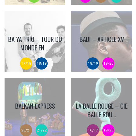
BA YA TRIO – TOUR DU
BADI – ARTICLE XV
MONDE EN ...
17/18
18/19
18/19
19/20
BALKAN EXPRESS
LA BALLE ROUGE – CIE
BALLE ROU...
20/21
21/22
16/17
19/20