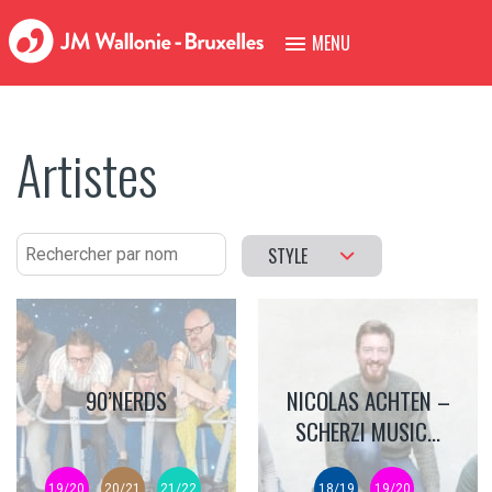
MENU
Artistes
STYLE
90’NERDS
NICOLAS ACHTEN –
SCHERZI MUSIC...
19/20
20/21
21/22
18/19
19/20