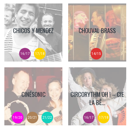
CHICOS Y MENDEZ
CHOUVAL BRASS
16/17
17/18
14/15
CINÉSONIC
CIRCORYTHM’OH ! – CIE
LA BÊ...
19/20
20/21
21/22
16/17
17/18