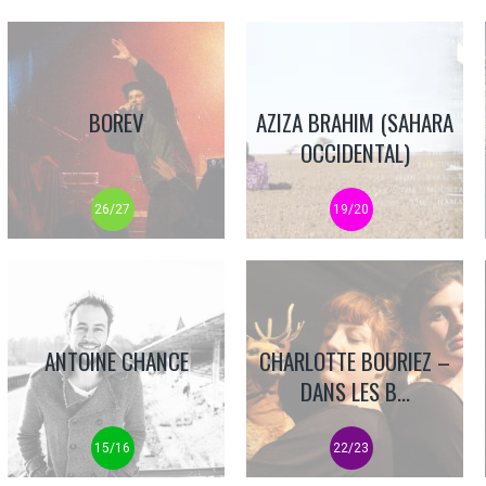
BOREV
AZIZA BRAHIM (SAHARA
OCCIDENTAL)
26/27
19/20
ANTOINE CHANCE
CHARLOTTE BOURIEZ –
DANS LES B...
15/16
22/23