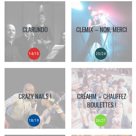
CLARUNDO
CLEMIX – NON, MERCI
14/15
23/24
CRAZY NAILS !
CRÉAHM – CHAUFFEZ
BOULETTES !
18/19
26/27