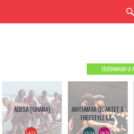
TÉLÉCHARGER LE 
ADESA [GHANA]
AKHTAMAR QUARTET &
FREESTYLE LA...
14/15
23/24
24/25