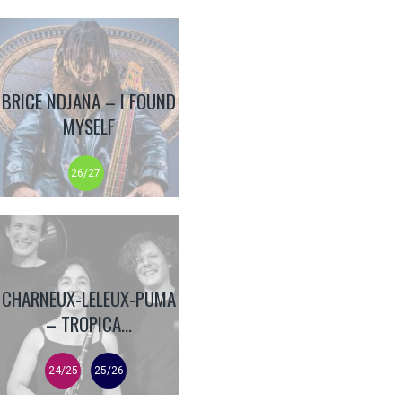
BRICE NDJANA – I FOUND
MYSELF
26/27
CHARNEUX-LELEUX-PUMA
– TROPICA...
24/25
25/26