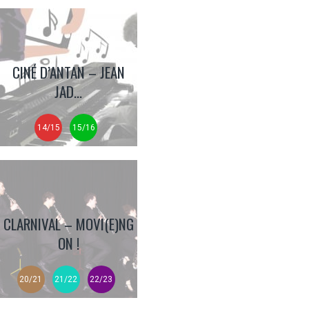
CINÉ D’ANTAN – JEAN
JAD...
14/15
15/16
CLARNIVAL – MOVI(E)NG
ON !
20/21
21/22
22/23