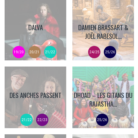
DALVA
DAMIEN BRASSART &
JOËL RABESOL...
19/20
20/21
21/22
24/25
25/26
DES ANCHES PASSENT
DHOAD – LES GITANS DU
RAJASTHA...
21/22
22/23
25/26