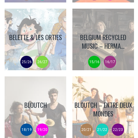
BELETTE & LES ORTIES
BELGIUM RECYCLED
MUSIC – HERMA...
25/26
26/27
15/16
16/17
BLOUTCH
BLOUTCH – ENTRE DEUX
MONDES
18/19
19/20
20/21
21/22
22/23