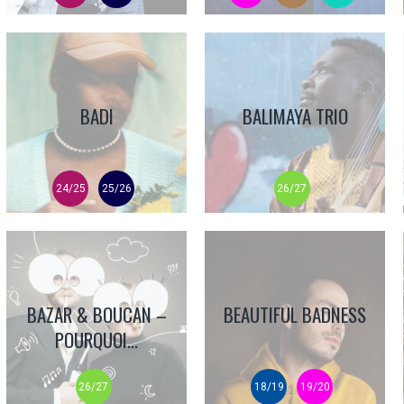
BADI
BALIMAYA TRIO
24/25
25/26
26/27
BAZAR & BOUCAN –
BEAUTIFUL BADNESS
POURQUOI...
26/27
18/19
19/20