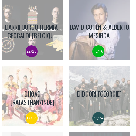
DARRIFOURCQ-HERMIA-
DAVID COHEN & ALBERTO
CECCALDI [BELGIQU...
MESIRCA
22/23
15/16
DHOAD
DIDGORI [GÉORGIE]
[RAJASTHAN/INDE]
17/18
23/24