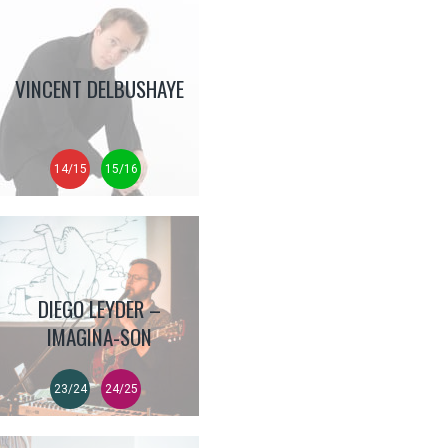
VINCENT DELBUSHAYE
14/15
15/16
DIEGO LEYDER –
IMAGINA-SON
23/24
24/25