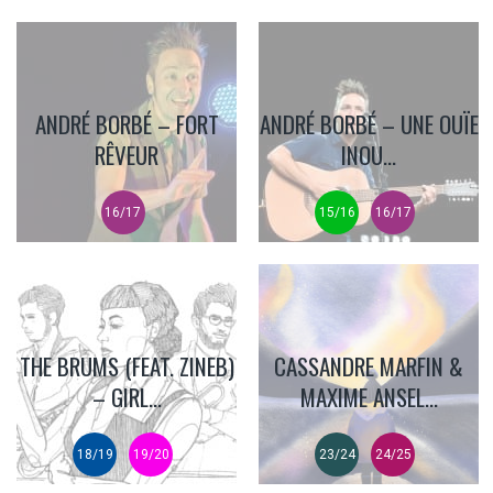
ANDRÉ BORBÉ – FORT
ANDRÉ BORBÉ – UNE OUÏE
RÊVEUR
INOU...
16/17
15/16
16/17
THE BRUMS (FEAT. ZINEB)
CASSANDRE MARFIN &
– GIRL...
MAXIME ANSEL...
18/19
19/20
23/24
24/25