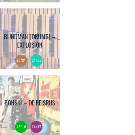
BL!NDMAN [DRUMS] –
EXPLOSION
20/21
21/22
BONSKI – DE REISRUS
15/16
16/17