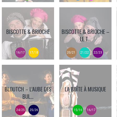
BISCOTTE & BRIOCHE
BISCOTTE & BRIOCHE –
LE T...
16/17
17/18
20/21
21/22
22/23
BLOUTCH – L’AUBE DES
LA BOÎTE À MUSIQUE
BUL...
24/25
25/26
15/16
16/17