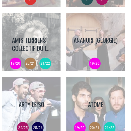
AMIS TERRIENS –
ANANURI (GÉORGIE)
COLLECTIF DU L...
19/20
20/21
21/22
19/20
ARTY LEISO
ATOME
24/25
25/26
19/20
20/21
21/22