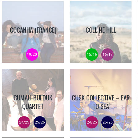
COCANHA (FRANCE)
COLLINE HILL
19/20
15/16
16/17
CUMALI BULDUK
CUSK COLLECTIVE – EAR
QUARTET
TO SEA
24/25
25/26
24/25
25/26