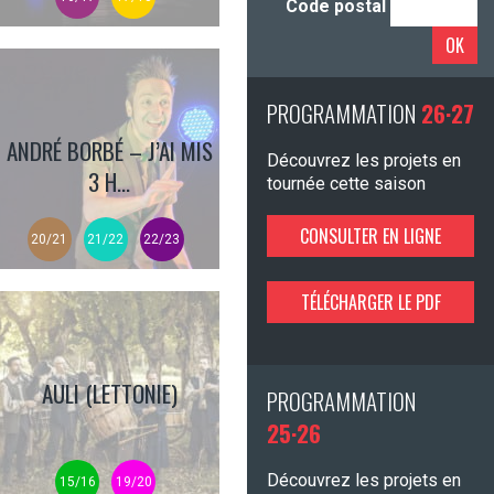
Code postal
OK
PROGRAMMATION
26·27
ANDRÉ BORBÉ – J’AI MIS
Découvrez les projets en
3 H...
tournée cette saison
CONSULTER EN LIGNE
20/21
21/22
22/23
TÉLÉCHARGER LE PDF
AULI (LETTONIE)
PROGRAMMATION
25·26
Découvrez les projets en
15/16
19/20