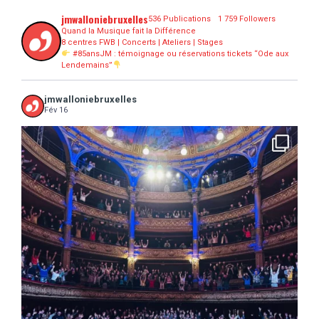
jmwalloniebruxelles
536 Publications
1 759 Followers
Quand la Musique fait la Différence
8 centres FWB | Concerts | Ateliers | Stages
#85ansJM : témoignage ou réservations tickets “Ode aux
Lendemains”
jmwalloniebruxelles
Fév 16
...
16 concerts scolaires, 3 tout public, 3620
10
0