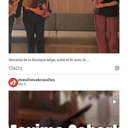
8
0
...
Semaine de la Musique belge, suite et fin avec le
8
0
jmwalloniebruxelles
Fév 5