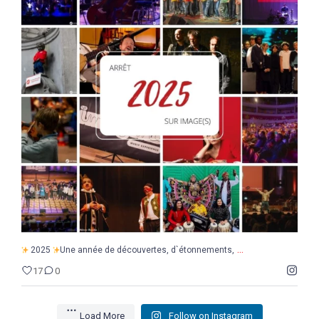
...
2025
Une année de découvertes, d`étonnements,
17
0
...
2025
Une année de découvertes, d`étonnements,
17
0
Load More
Follow on Instagram