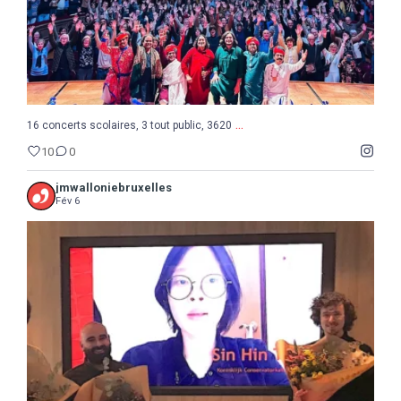
...
16 concerts scolaires, 3 tout public, 3620
10
0
jmwalloniebruxelles
Fév 6
...
Semaine de la Musique belge, suite et fin avec le