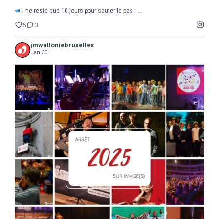
...
Il ne reste que 10 jours pour sauter le pas :
5
0
jmwalloniebruxelles
Jan 30
...
2025
Une année de découvertes, d`étonnements,
17
0