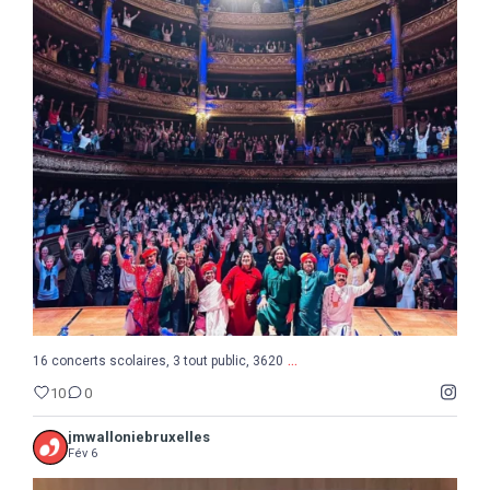
...
16 concerts scolaires, 3 tout public, 3620
10
0
...
16 concerts scolaires, 3 tout public, 3620
10
0
jmwalloniebruxelles
Fév 6