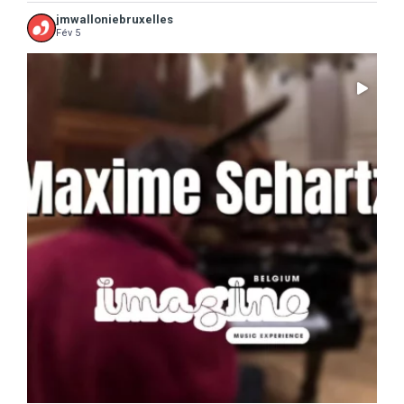
jmwalloniebruxelles
Fév 5
...
Il ne reste que 10 jours pour sauter le pas :
5
0