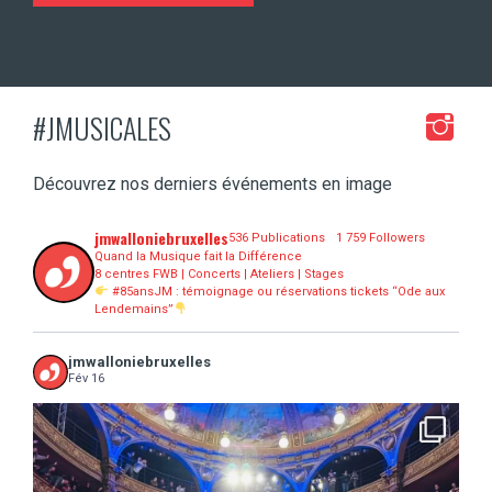
#JMUSICALES
Découvrez nos derniers événements en image
jmwalloniebruxelles
536 Publications
1 759 Followers
Quand la Musique fait la Différence
8 centres FWB | Concerts | Ateliers | Stages
#85ansJM : témoignage ou réservations tickets “Ode aux
Lendemains”
jmwalloniebruxelles
Fév 16