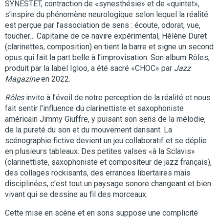
SYNESTET, contraction de «synesthésie» et de «quintet»,
s’inspire du phénomène neurologique selon lequel la réalité
est perçue par l’association de sens : écoute, odorat, vue,
toucher… Capitaine de ce navire expérimental, Hélène Duret
(clarinettes, composition) en tient la barre et signe un second
opus qui fait la part belle à l’improvisation. Son album Rôles,
produit par la label Igloo, a été sacré «CHOC» par
Jazz
Magazine
en 2022.
Rôles
invite à l’éveil de notre perception de la réalité et nous
fait sentir l’influence du clarinettiste et saxophoniste
américain Jimmy Giuffre, y puisant son sens de la mélodie,
de la pureté du son et du mouvement dansant. La
scénographie fictive devient un jeu collaboratif et se déplie
en plusieurs tableaux. Des petites valses «à la Sclavis»
(clarinettiste, saxophoniste et compositeur de jazz français),
des collages rockisants, des errances libertaires mais
disciplinées, c’est tout un paysage sonore changeant et bien
vivant qui se dessine au fil des morceaux.
Cette mise en scène et en sons suppose une complicité