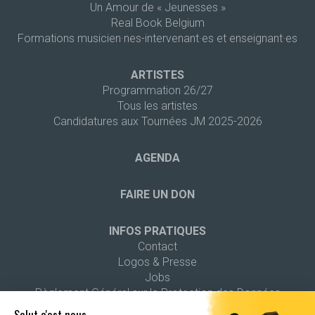
Un Amour de « Jeunesses »
Real Book Belgium
Formations musicien·nes-intervenant·es et enseignant·es
ARTISTES
Programmation 26/27
Tous les artistes
Candidatures aux Tournées JM 2025-2026
AGENDA
FAIRE UN DON
INFOS PRATIQUES
Contact
Logos & Presse
Jobs
Règlement Général sur la Protection des Données
Salut c'est nous...