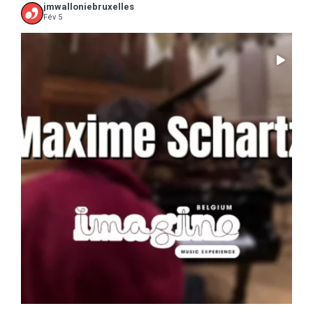
jmwalloniebruxelles
Fév 5
...
Il ne reste que 10 jours pour sauter le pas :
5
0