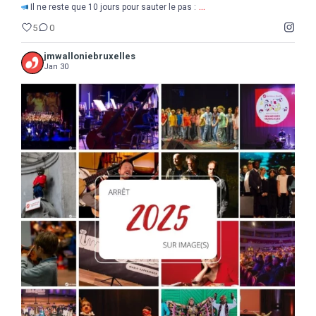
...
Il ne reste que 10 jours pour sauter le pas :
5
0
jmwalloniebruxelles
Jan 30
...
2025
Une année de découvertes, d`étonnements,
17
0