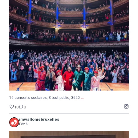
...
16 concerts scolaires, 3 tout public, 3620
10
0
...
16 concerts scolaires, 3 tout public, 3620
10
0
jmwalloniebruxelles
Fév 6