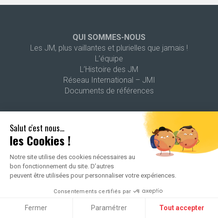
QUI SOMMES-NOUS
Les JM, plus vaillantes et plurielles que jamais !
L’équipe
L’Histoire des JM
Réseau International – JMI
Documents de références
PROGRAMMATION 26-27
Salut c'est nous...
les Cookies !
LES CENTRES RÉGIONAUX
Brabant Wallon
Notre site utilise des cookies nécessaires au
Bruxelles
bon fonctionnement du site. D’autres
Charleroi Métropole
peuvent être utilisées pour personnaliser votre expériences.
Liège
Consentements certifiés par
Luxembourg belge
Mons Borinage
Fermer
Paramétrer
Tout accepter
Namur