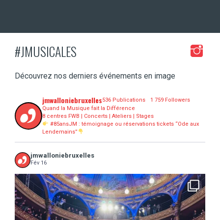
#JMUSICALES
Découvrez nos derniers événements en image
jmwalloniebruxelles
536 Publications
1 759 Followers
Quand la Musique fait la Différence
8 centres FWB | Concerts | Ateliers | Stages
#85ansJM : témoignage ou réservations tickets “Ode aux
Lendemains”
jmwalloniebruxelles
Fév 16