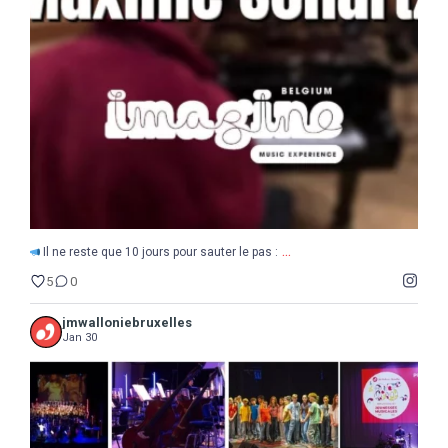
...
Il ne reste que 10 jours pour sauter le pas :
5
0
...
Il ne reste que 10 jours pour sauter le pas :
5
0
jmwalloniebruxelles
Jan 30