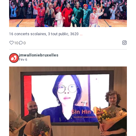
...
16 concerts scolaires, 3 tout public, 3620
10
0
jmwalloniebruxelles
Fév 6
...
Semaine de la Musique belge, suite et fin avec le
8
0