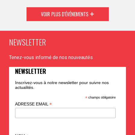
PLUS D'INFO
VOIR PLUS D'ÉVÉNEMENTS
NEWSLETTER
Tenez-vous informé de nos nouveautés
NEWSLETTER
Inscrivez-vous à notre newsletter pour suivre nos
actualités.
*
champs obligatoire
*
ADRESSE EMAIL