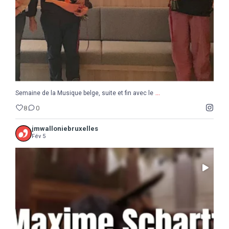
...
Semaine de la Musique belge, suite et fin avec le
8
0
jmwalloniebruxelles
Fév 5