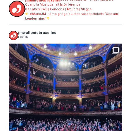
Quand la Musique fait la Différence
8 centres FWB | Concerts | Ateliers | Stages
#85ansJM : témoignage ou réservations tickets “Ode aux
Lendemains”
jmwalloniebruxelles
Fév 16
...
16 concerts scolaires, 3 tout public, 3620
10
0