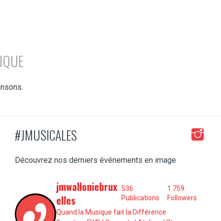
IQUE
ansons.
#JMUSICALES
Découvrez nos derniers événements en image
jmwalloniebrux
536
1 759
elles
Publications
Followers
Quand la Musique fait la Différence