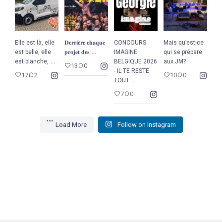
Elle est là, elle
𝐃𝐞𝐫𝐫𝐢𝐞̀𝐫𝐞 𝐜𝐡𝐚𝐪𝐮𝐞
CONCOURS
Mais qu’est-ce
...
est belle, elle
𝐩𝐫𝐨𝐣𝐞𝐭 𝐝𝐞𝐬
IMAGINE
qui se prépare
...
est blanche,
BELGIQUE 2026
aux JM?
13
0
- IL TE RESTE
17
2
10
0
...
TOUT
7
0
Load More
Follow on Instagram