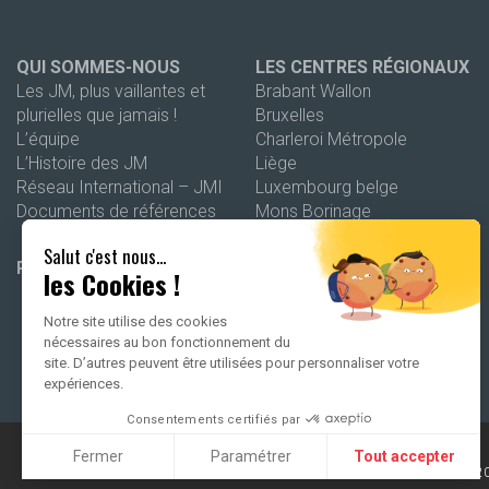
QUI SOMMES-NOUS
LES CENTRES RÉGIONAUX
Les JM, plus vaillantes et
Brabant Wallon
plurielles que jamais !
Bruxelles
L’équipe
Charleroi Métropole
L’Histoire des JM
Liège
Réseau International – JMI
Luxembourg belge
Documents de références
Mons Borinage
Namur
Salut c'est nous...
Wallonie picarde
PROGRAMMATION 26-27
les Cookies !
Notre site utilise des cookies
nécessaires au bon fonctionnement du
site. D’autres peuvent être utilisées pour personnaliser votre
expériences.
Consentements certifiés par
Fermer
Paramétrer
Tout accepter
2