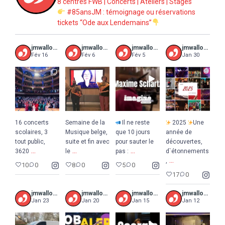
8 centres FWB | Concerts | Ateliers | Stages
#85ansJM : témoignage ou réservations
tickets “Ode aux Lendemains”
jmwalloniebruxelles
jmwalloniebruxelles
jmwalloniebruxelles
jmwalloniebruxelles
Fév 16
Fév 6
Fév 5
Jan 30
16 concerts
Semaine de la
Il ne reste
2025
Une
scolaires, 3
Musique belge,
que 10 jours
année de
tout public,
suite et fin avec
pour sauter le
découvertes,
...
...
...
3620
le
pas :
d`étonnements
...
,
10
0
8
0
5
0
17
0
jmwalloniebruxelles
jmwalloniebruxelles
jmwalloniebruxelles
jmwalloniebruxelles
Jan 23
Jan 20
Jan 15
Jan 12