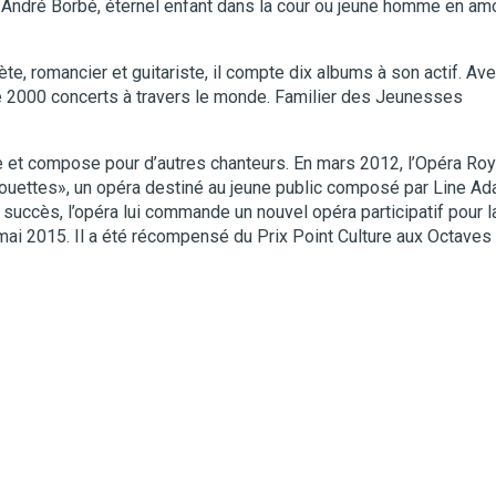
 André Borbé, éternel enfant dans la cour ou jeune homme en am
rète, romancier et guitariste, il compte dix albums à son actif. Av
de 2000 concerts à travers le monde. Familier des Jeunesses
re et compose pour d’autres chanteurs. En mars 2012, l’Opéra Roy
lhouettes», un opéra destiné au jeune public composé par Line A
son succès, l’opéra lui commande un nouvel opéra participatif pour l
mai 2015. Il a été récompensé du Prix Point Culture aux Octaves