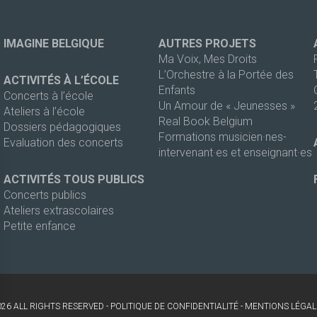
IMAGINE BELGIQUE
AUTRES PROJETS
Ma Voix, Mes Droits
L’Orchestre à la Portée des
ACTIVITÉS À L’ÉCOLE
Enfants
Concerts à l’école
Un Amour de « Jeunesses »
Ateliers à l’école
Real Book Belgium
Dossiers pédagogiques
Formations musicien·nes-
Evaluation des concerts
intervenant·es et enseignant·es
ACTIVITÉS TOUS PUBLICS
Concerts publics
Ateliers extrascolaires
Petite enfance
026 ALL RIGHTS RESERVED -
POLITIQUE DE CONFIDENTIALITÉ
-
MENTIONS LÉGAL