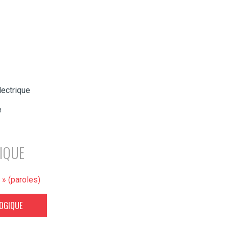
lectrique
e
IQUE
» (paroles)
GOGIQUE