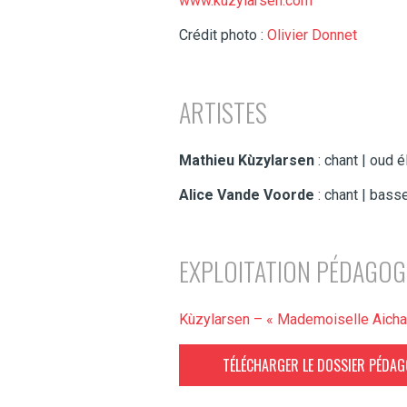
www.kùzylarsen.com
Crédit photo :
Olivier Donnet
ARTISTES
Mathieu Kùzylarsen
: chant | oud é
Alice Vande Voorde
: chant | bass
EXPLOITATION PÉDAGOG
Kùzylarsen – « Mademoiselle Aicha 
TÉLÉCHARGER LE DOSSIER PÉDA