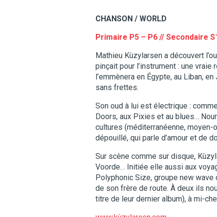
CHANSON / WORLD
Primaire P5 – P6 // Secondaire S
Mathieu Kùzylarsen a découvert l’oud
pinçait pour l’instrument : une vraie
l’emmènera en Égypte, au Liban, en Jo
sans frettes.
Son oud à lui est électrique : comm
Doors, aux Pixies et au blues… Nourr
cultures (méditerranéenne, moyen-ori
dépouillé, qui parle d’amour et de d
Sur scène comme sur disque, Kùzylar
Voorde… Initiée elle aussi aux voya
Polyphonic Size, groupe new wave cul
de son frère de route. À deux ils n
titre de leur dernier album), à mi-ch