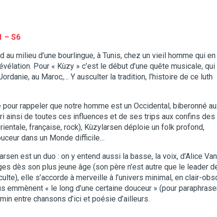
1 – S6
 au milieu d’une bourlingue, à Tunis, chez un vieil homme qui en
 révélation. Pour « Kùzy » c’est le début d’une quête musicale, qui
rdanie, au Maroc,… Y ausculter la tradition, l’histoire de ce luth
e pour rappeler que notre homme est un Occidental, biberonné au
i ainsi de toutes ces influences et de ses trips aux confins des
entale, française, rock), Kùzylarsen déploie un folk profond,
ouceur dans un Monde difficile…
sen est un duo : on y entend aussi la basse, la voix, d’Alice Va
ges dès son plus jeune âge (son père n’est autre que le leader d
te), elle s’accorde à merveille à l’univers minimal, en clair-obsc
ous emmènent « le long d’une certaine douceur » (pour paraphraser
emin entre chansons d’ici et poésie d’ailleurs.