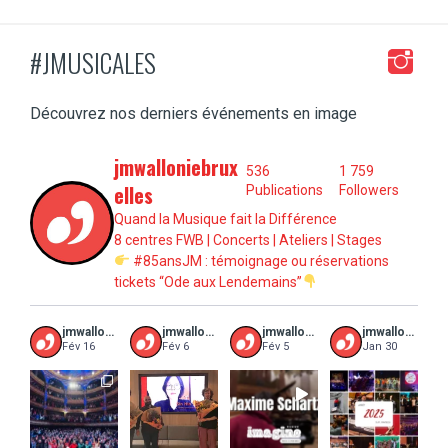
#JMUSICALES
Découvrez nos derniers événements en image
jmwalloniebrux
536
1 759
elles
Publications
Followers
Quand la Musique fait la Différence
8 centres FWB | Concerts | Ateliers | Stages
#85ansJM : témoignage ou réservations
tickets “Ode aux Lendemains”
jmwalloniebruxelles
jmwalloniebruxelles
jmwalloniebruxelles
jmwalloniebruxelles
Fév 16
Fév 6
Fév 5
Jan 30