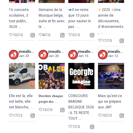
16 concerts
Semaine de la
Il ne reste
2025
Une
scolaires, 3
Musique belge,
que 10 jours
année de
tout public,
suite et fin avec
pour sauter le
découvertes,
...
...
...
3620
le
pas :
d`étonnements
...
,
10
0
8
0
5
0
17
0
jmwalloniebruxelles
jmwalloniebruxelles
jmwalloniebruxelles
jmwalloniebruxelles
Jan 23
Jan 20
Jan 15
Jan 12
Elle est là, elle
𝐃𝐞𝐫𝐫𝐢𝐞̀𝐫𝐞 𝐜𝐡𝐚𝐪𝐮𝐞
CONCOURS
Mais qu’est-ce
...
est belle, elle
𝐩𝐫𝐨𝐣𝐞𝐭 𝐝𝐞𝐬
IMAGINE
qui se prépare
...
est blanche,
BELGIQUE 2026
aux JM?
13
0
- IL TE RESTE
17
2
10
0
...
TOUT
7
0