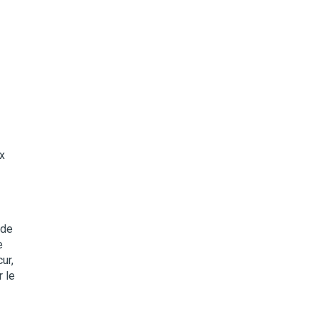
x
nde
e
ur,
 le