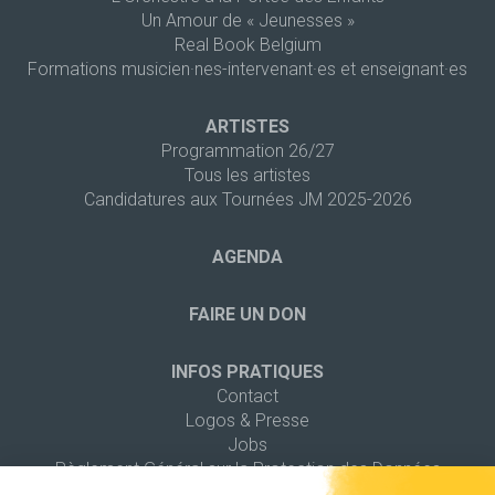
Un Amour de « Jeunesses »
Real Book Belgium
Formations musicien·nes-intervenant·es et enseignant·es
ARTISTES
Programmation 26/27
Tous les artistes
Candidatures aux Tournées JM 2025-2026
AGENDA
FAIRE UN DON
INFOS PRATIQUES
Contact
Logos & Presse
Jobs
Règlement Général sur la Protection des Données