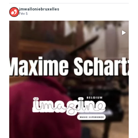
jmwalloniebruxelles
Fév 5
...
Il ne reste que 10 jours pour sauter le pas :
5
0