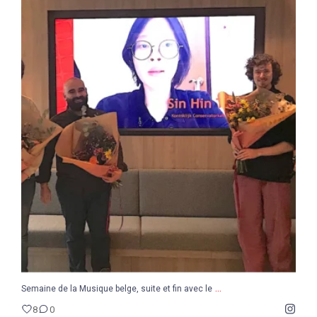
...
Semaine de la Musique belge, suite et fin avec le
8
0
...
Semaine de la Musique belge, suite et fin avec le
8
0