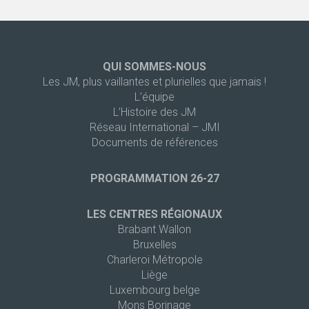
QUI SOMMES-NOUS
Les JM, plus vaillantes et plurielles que jamais !
L’équipe
L’Histoire des JM
Réseau International – JMI
Documents de références
PROGRAMMATION 26-27
LES CENTRES RÉGIONAUX
Brabant Wallon
Bruxelles
Charleroi Métropole
Liège
Luxembourg belge
Mons Borinage