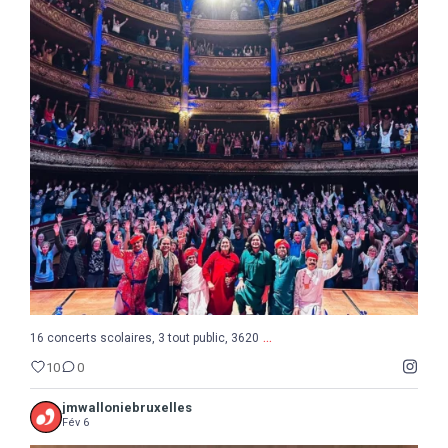
...
16 concerts scolaires, 3 tout public, 3620
10
0
...
16 concerts scolaires, 3 tout public, 3620
10
0
jmwalloniebruxelles
Fév 6