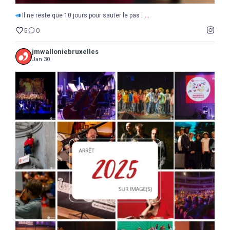
...
Il ne reste que 10 jours pour sauter le pas :
5
0
jmwalloniebruxelles
Jan 30
...
2025
Une année de découvertes, d`étonnements,
17
0