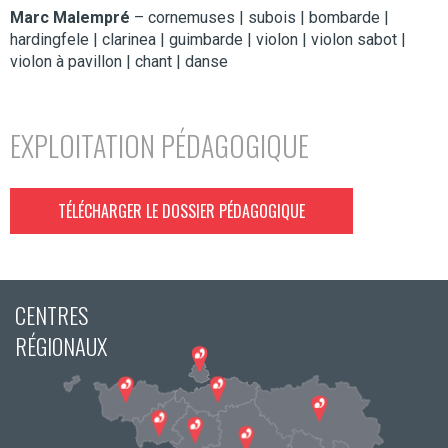
Marc Malempré
– cornemuses | subois | bombarde |
hardingfele | clarinea | guimbarde | violon | violon sabot |
violon à pavillon | chant | danse
EXPLOITATION PÉDAGOGIQUE
TÉLÉCHARGER LE DOSSIER PÉDAGOGIQUE
CENTRES
RÉGIONAUX