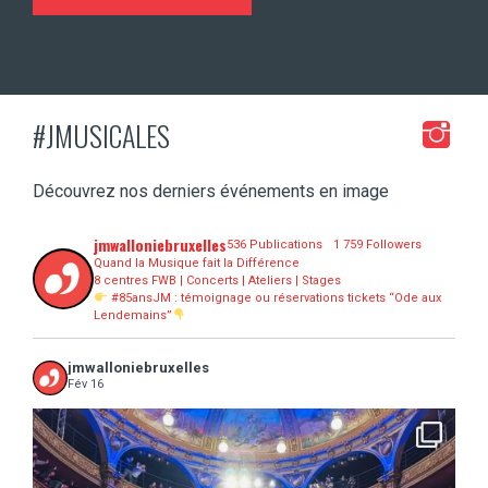
#JMUSICALES
Découvrez nos derniers événements en image
jmwalloniebruxelles
536 Publications
1 759 Followers
Quand la Musique fait la Différence
8 centres FWB | Concerts | Ateliers | Stages
#85ansJM : témoignage ou réservations tickets “Ode aux
Lendemains”
jmwalloniebruxelles
Fév 16