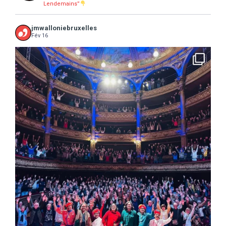
Lendemains”
jmwalloniebruxelles
Fév 16
...
16 concerts scolaires, 3 tout public, 3620
10
0