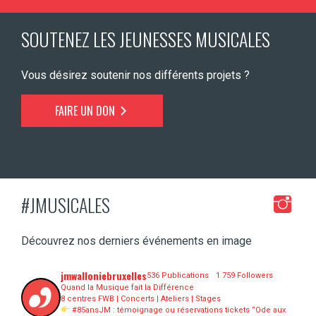
SOUTENEZ LES JEUNESSES MUSICALES
Vous désirez soutenir nos différents projets ?
FAIRE UN DON
#JMUSICALES
Découvrez nos derniers événements en image
jmwalloniebruxelles
536 Publications
1 759 Followers
Quand la Musique fait la Différence
8 centres FWB | Concerts | Ateliers | Stages
#85ansJM : témoignage ou réservations tickets “Ode aux