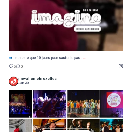
5
0
...
Il ne reste que 10 jours pour sauter le pas :
5
0
jmwalloniebruxelles
Jan 30