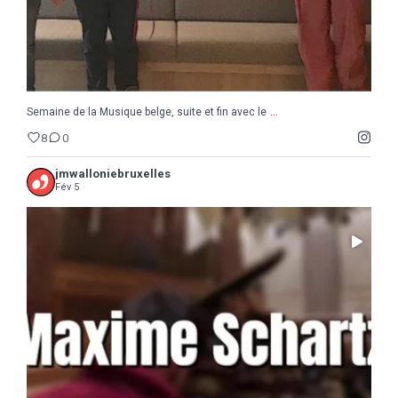
...
Semaine de la Musique belge, suite et fin avec le
8
0
jmwalloniebruxelles
Fév 5
...
Il ne reste que 10 jours pour sauter le pas :