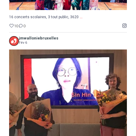
...
16 concerts scolaires, 3 tout public, 3620
10
0
jmwalloniebruxelles
Fév 6
...
Semaine de la Musique belge, suite et fin avec le
8
0