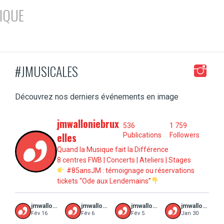
IQUE
#JMUSICALES
Découvrez nos derniers événements en image
jmwalloniebrux
536
1 759
elles
Publications
Followers
Quand la Musique fait la Différence
8 centres FWB | Concerts | Ateliers | Stages
#85ansJM : témoignage ou réservations
tickets “Ode aux Lendemains”
jmwalloniebruxelles
jmwalloniebruxelles
jmwalloniebruxelles
jmwalloniebruxelles
Fév 16
Fév 6
Fév 5
Jan 30