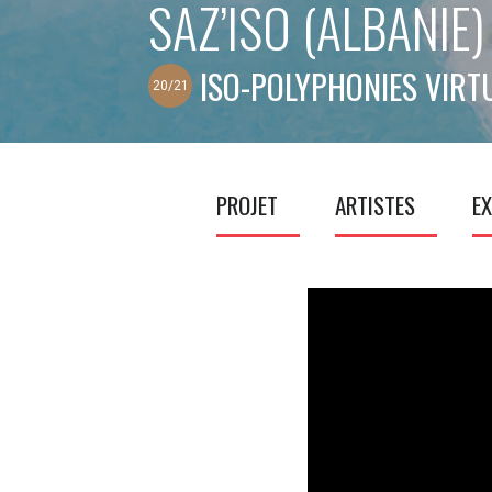
SAZ’ISO (ALBANIE)
ISO-POLYPHONIES VIRT
20/21
PROJET
ARTISTES
EX