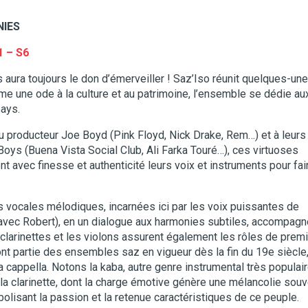
NIES
1 – S6
ns aura toujours le don d’émerveiller ! Saz’Iso réunit quelques-un
e une ode à la culture et au patrimoine, l’ensemble se dédie au
pays.
u producteur Joe Boyd (Pink Floyd, Nick Drake, Rem…) et à leurs
Boys (Buena Vista Social Club, Ali Farka Touré…), ces virtuoses
t avec finesse et authenticité leurs voix et instruments pour fai
vocales mélodiques, incarnées ici par les voix puissantes de
 avec Robert), en un dialogue aux harmonies subtiles, accompagn
 clarinettes et les violons assurent également les rôles de premi
t partie des ensembles saz en vigueur dès la fin du 19e siècle
cappella. Notons la kaba, autre genre instrumental très populai
la clarinette, dont la charge émotive génère une mélancolie sou
olisant la passion et la retenue caractéristiques de ce peuple.