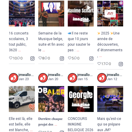
16 concerts
Semaine de la
Il ne reste
2025
Une
scolaires, 3
Musique belge,
que 10 jours
année de
tout public,
suite et fin avec
pour sauter le
découvertes,
...
...
...
3620
le
pas :
d`étonnements
...
,
10
0
8
0
5
0
17
0
jmwalloniebruxelles
jmwalloniebruxelles
jmwalloniebruxelles
jmwalloniebruxelles
Jan 23
Jan 20
Jan 15
Jan 12
Elle est là, elle
𝐃𝐞𝐫𝐫𝐢𝐞̀𝐫𝐞 𝐜𝐡𝐚𝐪𝐮𝐞
CONCOURS
Mais qu’est-ce
...
est belle, elle
𝐩𝐫𝐨𝐣𝐞𝐭 𝐝𝐞𝐬
IMAGINE
qui se prépare
...
est blanche,
BELGIQUE 2026
aux JM?