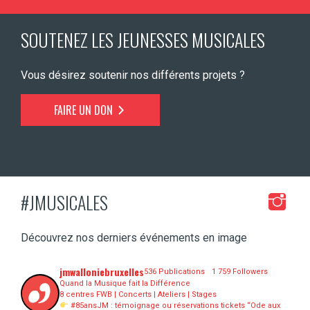
SOUTENEZ LES JEUNESSES MUSICALES
Vous désirez soutenir nos différents projets ?
FAIRE UN DON
#JMUSICALES
Découvrez nos derniers événements en image
jmwalloniebruxelles
536 Publications
1 759 Followers
Quand la Musique fait la Différence
8 centres FWB | Concerts | Ateliers | Stages
#85ansJM : témoignage ou réservations tickets “Ode aux