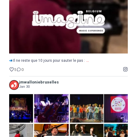
5
0
...
Il ne reste que 10 jours pour sauter le pas :
5
0
jmwalloniebruxelles
Jan 30