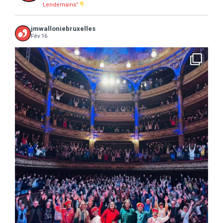
Lendemains”
jmwalloniebruxelles
Fév 16
...
16 concerts scolaires, 3 tout public, 3620
10
0