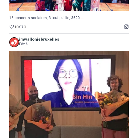
...
16 concerts scolaires, 3 tout public, 3620
10
0
jmwalloniebruxelles
Fév 6
...
Semaine de la Musique belge, suite et fin avec le
8
0