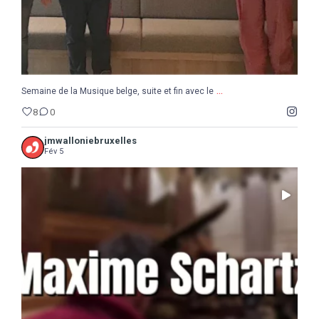
...
Semaine de la Musique belge, suite et fin avec le
8
0
jmwalloniebruxelles
Fév 5
...
Il ne reste que 10 jours pour sauter le pas :