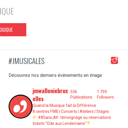
IQUE
GOGIQUE
#JMUSICALES
Découvrez nos derniers événements en image
jmwalloniebrux
536
1 759
elles
Publications
Followers
Quand la Musique fait la Différence
8 centres FWB | Concerts | Ateliers | Stages
#85ansJM : témoignage ou réservations
tickets “Ode aux Lendemains”