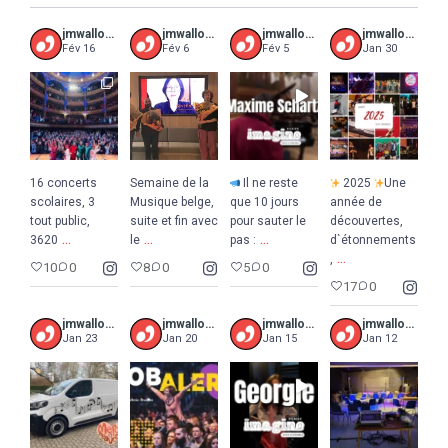
jmwalloniebruxelles
jmwalloniebruxelles
jmwalloniebruxelles
jmwalloniebruxelles
Fév 16
Fév 6
Fév 5
Jan 30
16 concerts
Semaine de la
Il ne reste
2025
Une
scolaires, 3
Musique belge,
que 10 jours
année de
tout public,
suite et fin avec
pour sauter le
découvertes,
...
...
...
3620
le
pas :
d`étonnements
...
,
10
0
8
0
5
0
17
0
jmwalloniebruxelles
jmwalloniebruxelles
jmwalloniebruxelles
jmwalloniebruxelles
Jan 23
Jan 20
Jan 15
Jan 12