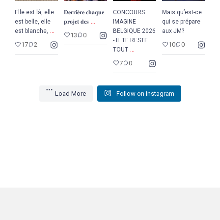
Elle est là, elle
𝐃𝐞𝐫𝐫𝐢𝐞̀𝐫𝐞 𝐜𝐡𝐚𝐪𝐮𝐞
CONCOURS
Mais qu’est-ce
...
est belle, elle
𝐩𝐫𝐨𝐣𝐞𝐭 𝐝𝐞𝐬
IMAGINE
qui se prépare
...
est blanche,
BELGIQUE 2026
aux JM?
13
0
- IL TE RESTE
17
2
10
0
...
TOUT
7
0
Load More
Follow on Instagram