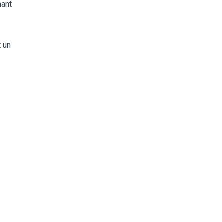
hant
t un