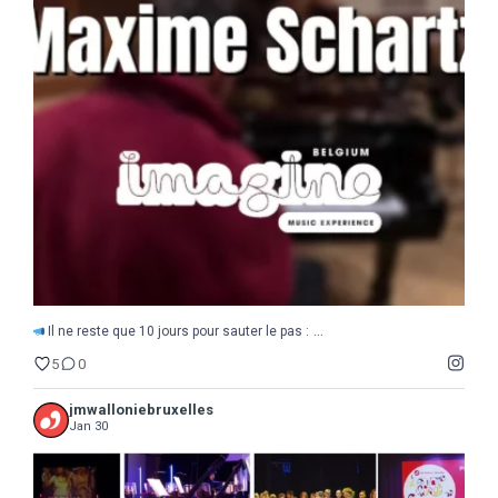
...
Il ne reste que 10 jours pour sauter le pas :
5
0
...
Il ne reste que 10 jours pour sauter le pas :
5
0
jmwalloniebruxelles
Jan 30