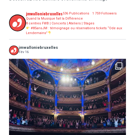
jmwalloniebruxelles
536 Publications
1 759 Followers
Quand la Musique fait la Différence
8 centres FWB | Concerts | Ateliers | Stages
#85ansJM : témoignage ou réservations tickets “Ode aux
Lendemains”
jmwalloniebruxelles
Fév 16
...
16 concerts scolaires, 3 tout public, 3620
10
0