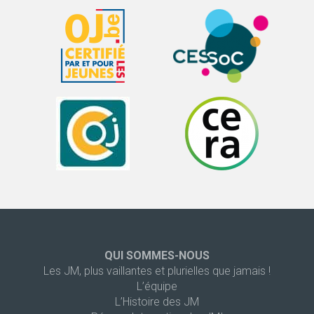
QUI SOMMES-NOUS
Les JM, plus vaillantes et plurielles que jamais !
L’équipe
L’Histoire des JM