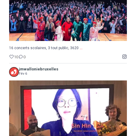
...
16 concerts scolaires, 3 tout public, 3620
10
0
jmwalloniebruxelles
Fév 6
...
Semaine de la Musique belge, suite et fin avec le