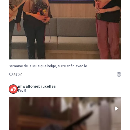
8
0
...
Semaine de la Musique belge, suite et fin avec le
8
0
jmwalloniebruxelles
Fév 5