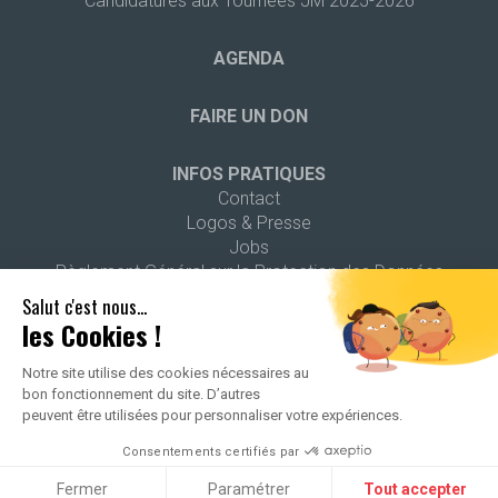
Candidatures aux Tournées JM 2025-2026
AGENDA
FAIRE UN DON
INFOS PRATIQUES
Contact
Logos & Presse
Jobs
Règlement Général sur la Protection des Données
Salut c'est nous...
les Cookies !
Notre site utilise des cookies nécessaires au
bon fonctionnement du site. D’autres
2026 ALL RIGHTS RESERVED -
POLITIQUE DE CONFIDENTIALITÉ
-
peuvent être utilisées pour personnaliser votre expériences.
MENTIONS LÉGALES
Consentements certifiés par
Fermer
Paramétrer
Tout accepter