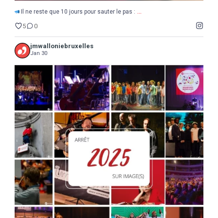
...
Il ne reste que 10 jours pour sauter le pas :
5
0
jmwalloniebruxelles
Jan 30
...
2025
Une année de découvertes, d`étonnements,
17
0