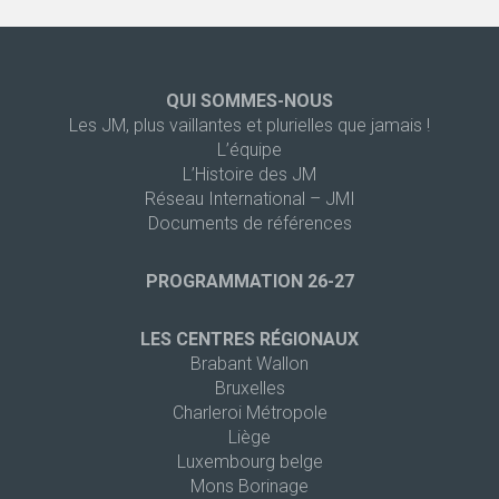
QUI SOMMES-NOUS
Les JM, plus vaillantes et plurielles que jamais !
L’équipe
L’Histoire des JM
Réseau International – JMI
Documents de références
PROGRAMMATION 26-27
LES CENTRES RÉGIONAUX
Brabant Wallon
Bruxelles
Charleroi Métropole
Liège
Luxembourg belge
Mons Borinage