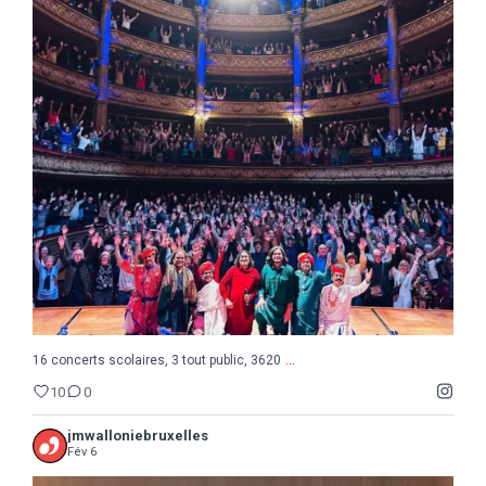
...
16 concerts scolaires, 3 tout public, 3620
10
0
...
16 concerts scolaires, 3 tout public, 3620
10
0
jmwalloniebruxelles
Fév 6