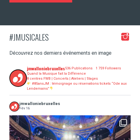
#JMUSICALES
Découvrez nos derniers événements en image
jmwalloniebruxelles
536 Publications
1 759 Followers
Quand la Musique fait la Différence
8 centres FWB | Concerts | Ateliers | Stages
#85ansJM : témoignage ou réservations tickets “Ode aux
Lendemains”
jmwalloniebruxelles
Fév 16