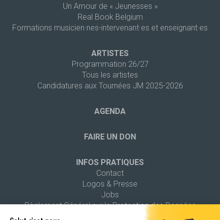
Un Amour de « Jeunesses »
Real Book Belgium
Formations musicien·nes-intervenant·es et enseignant·es
ARTISTES
Programmation 26/27
Tous les artistes
Candidatures aux Tournées JM 2025-2026
AGENDA
FAIRE UN DON
INFOS PRATIQUES
Contact
Logos & Presse
Jobs
Règlement Général sur la Protection des Données