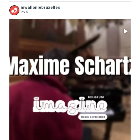
jmwalloniebruxelles
Fév 5
...
Il ne reste que 10 jours pour sauter le pas :
5
0