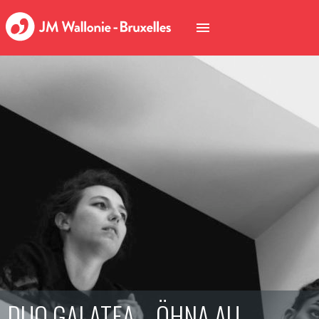
DUO GALATEA – ÖHNA AU