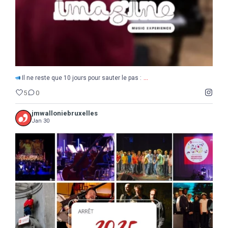
...
Il ne reste que 10 jours pour sauter le pas :
5
0
jmwalloniebruxelles
Jan 30
...
2025
Une année de découvertes, d`étonnements,