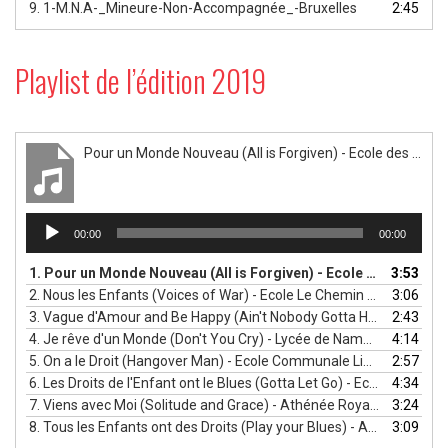
9.
1-M.N.A-_Mineure-Non-Accompagnée_-Bruxelles
2:45
Playlist de l’édition 2019
Pour un Monde Nouveau (All is Forgiven) - Ecole des Sourires - Luxembourg
Lecteur
00:00
00:00
audio
1.
Pour un Monde Nouveau (All is Forgiven) - Ecole des Sourires - Luxembourg
3:53
2.
Nous les Enfants (Voices of War) - Ecole Le Chemin des Enfants - Brabant wallon
3:06
3.
Vague d'Amour and Be Happy (Ain't Nobody Gotta Hold Me Down) - Ecole Communale du Val d'Orcq - Wallonie picarde
2:43
4.
Je rêve d'un Monde (Don't You Cry) - Lycée de Namur - Namur
4:14
5.
On a le Droit (Hangover Man) - Ecole Communale Liberté - Liège
2:57
6.
Les Droits de l'Enfant ont le Blues (Gotta Let Go) - Ecole Communale du Centre - Mons
4:34
7.
Viens avec Moi (Solitude and Grace) - Athénée Royal Rive Gauche - Bruxelles
3:24
8.
Tous les Enfants ont des Droits (Play your Blues) - Athénée Royal René Magritte - Charleroi
3:09