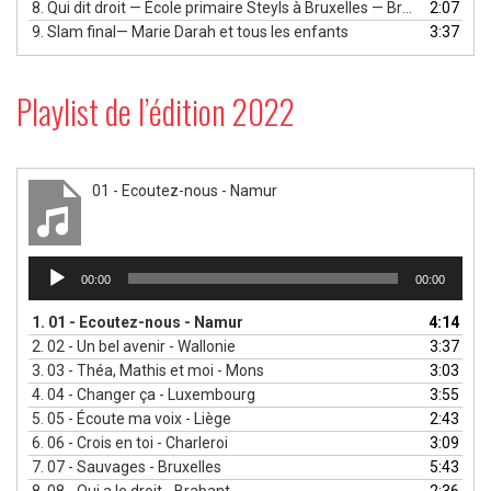
8.
Qui dit droit — École primaire Steyls à Bruxelles — Bruxelles
2:07
9.
Slam final— Marie Darah et tous les enfants
3:37
Playlist de l’édition 2022
01 - Ecoutez-nous - Namur
Lecteur
00:00
00:00
audio
1.
01 - Ecoutez-nous - Namur
4:14
2.
02 - Un bel avenir - Wallonie
3:37
3.
03 - Théa, Mathis et moi - Mons
3:03
4.
04 - Changer ça - Luxembourg
3:55
5.
05 - Écoute ma voix - Liège
2:43
6.
06 - Crois en toi - Charleroi
3:09
7.
07 - Sauvages - Bruxelles
5:43
8.
08 - Qui a le droit - Brabant
2:36