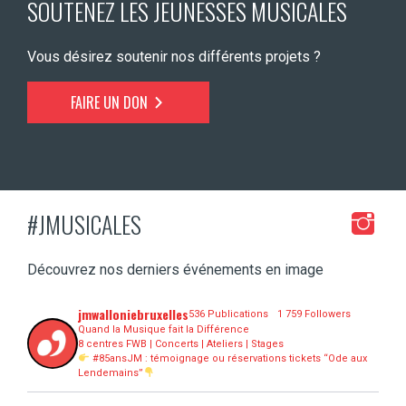
SOUTENEZ LES JEUNESSES MUSICALES
Vous désirez soutenir nos différents projets ?
FAIRE UN DON
#JMUSICALES
Découvrez nos derniers événements en image
jmwalloniebruxelles
536 Publications
1 759 Followers
Quand la Musique fait la Différence
8 centres FWB | Concerts | Ateliers | Stages
#85ansJM : témoignage ou réservations tickets “Ode aux
Lendemains”