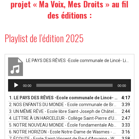
projet « Ma Voix, Mes Droits » au fil
des éditions :
Playlist de l’édition 2025
LE PAYS DES RÊVES -Ecole communale de Lincé- Liège
Lecteur
00:00
00:00
audio
1.
LE PAYS DES RÊVES -Ecole communale de Lincé- Liège
4:17
2.
NOS ENFANTS DU MONDE - Ecole communale de Bras-Freux - Luxembourg
3:39
3.
UN MÊME RÊVE - Ecole libre Saint-Joseph de Châtelet - Charleroi
2:44
4.
LETTRE À UN HARCELEUR - Collège Saint-Pierre d’Uccle - Bruxelles
2:47
5.
NOTRE NOUVEAU MONDE - École fondamentale Abbé Noël d’Eghezée - Namur
3:33
6.
NOTRE HORIZON - Ecole Notre-Dame de Wasmes - Mons
3:16
7.
ÉCOUTE - Ecole Saint-Vincent de Paul d’Anvaing - Wallonie picarde
3:58