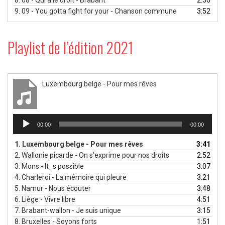
9.
09 - You gotta fight for your - Chanson commune
3:52
Playlist de l’édition 2021
Luxembourg belge - Pour mes rêves
Lecteur
00:00
00:00
audio
1.
Luxembourg belge - Pour mes rêves
3:41
2.
Wallonie picarde - On s'exprime pour nos droits
2:52
3.
Mons - It_s possible
3:07
4.
Charleroi - La mémoire qui pleure
3:21
5.
Namur - Nous écouter
3:48
6.
Liège - Vivre libre
4:51
7.
Brabant-wallon - Je suis unique
3:15
8.
Bruxelles - Soyons forts
1:51