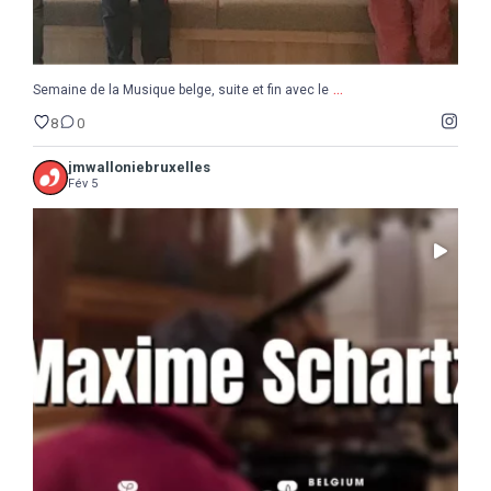
...
Semaine de la Musique belge, suite et fin avec le
8
0
jmwalloniebruxelles
Fév 5
...
Il ne reste que 10 jours pour sauter le pas :
5
0