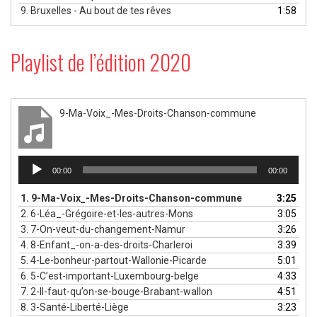
9.
Bruxelles - Au bout de tes rêves
1:58
Playlist de l’édition 2020
9-Ma-Voix_-Mes-Droits-Chanson-commune
Lecteur
00:00
00:00
audio
1.
9-Ma-Voix_-Mes-Droits-Chanson-commune
3:25
2.
6-Léa_-Grégoire-et-les-autres-Mons
3:05
3.
7-On-veut-du-changement-Namur
3:26
4.
8-Enfant_-on-a-des-droits-Charleroi
3:39
5.
4-Le-bonheur-partout-Wallonie-Picarde
5:01
6.
5-C’est-important-Luxembourg-belge
4:33
7.
2-Il-faut-qu’on-se-bouge-Brabant-wallon
4:51
8.
3-Santé-Liberté-Liège
3:23