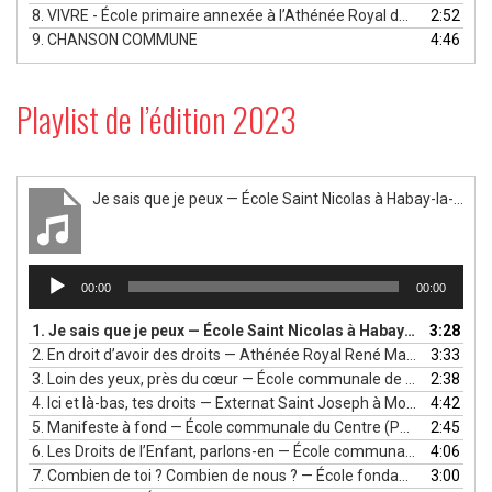
8.
VIVRE - École primaire annexée à l’Athénée Royal de Ganshoren - Bruxelles
2:52
9.
CHANSON COMMUNE
4:46
Playlist de l’édition 2023
Je sais que je peux — École Saint Nicolas à Habay-la-Neuve — Luxembourg belge
Lecteur
00:00
00:00
audio
1.
Je sais que je peux — École Saint Nicolas à Habay-la-Neuve — Luxembourg belge
3:28
2.
En droit d’avoir des droits — Athénée Royal René Magritte à Châtelet — Charleroi Métropole
3:33
3.
Loin des yeux, près du cœur — École communale de La Croix à Ottignies, Jérémy Mulders — Brabant Wallon
2:38
4.
Ici et là-bas, tes droits — Externat Saint Joseph à Mons, Françoise Kech — Mons Borinage
4:42
5.
Manifeste à fond — École communale du Centre (Péruwelz), École communale de Callenelle, Christopher Cansier — Wallonie picarde
2:45
6.
Les Droits de l’Enfant, parlons-en — École communale de Rhisnes à Namur, Nicolas Kneip — Namur
4:06
7.
Combien de toi ? Combien de nous ? — École fondamentale communale du Perron à Liège — Liège
3:00