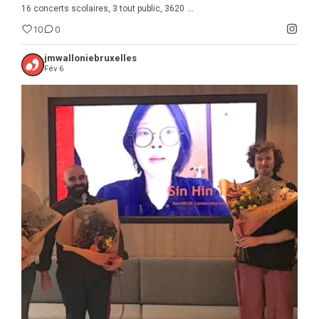
...
16 concerts scolaires, 3 tout public, 3620
10
0
jmwalloniebruxelles
Fév 6
...
Semaine de la Musique belge, suite et fin avec le
8
0