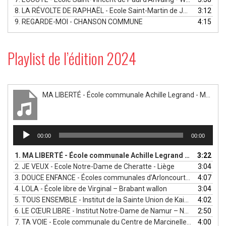
8.
LA RÉVOLTE DE RAPHAËL - Ecole Saint-Martin de Jauche et Ecole Saint-Joseph Orp-le-Grand - Brabant wallon
3:12
9.
REGARDE-MOI - CHANSON COMMUNE
4:15
Playlist de l’édition 2024
MA LIBERTÉ - École communale Achille Legrand - Mons
Lecteur
00:00
00:00
audio
1.
MA LIBERTÉ - École communale Achille Legrand - Mons
3:22
2.
JE VEUX - Ecole Notre-Dame de Cheratte - Liège
3:04
3.
DOUCE ENFANCE - Écoles communales d’Arloncourt, Lutremange et Wardin - Luxembourg
4:07
4.
LOLA - École libre de Virginal – Brabant wallon
3:04
5.
TOUS ENSEMBLE - Institut de la Sainte Union de Kain – Wallonie picarde
4:02
6.
LE CŒUR LIBRE - Institut Notre-Dame de Namur – Namur
2:50
7.
TA VOIE - Ecole communale du Centre de Marcinelle - Charleroi
4:00