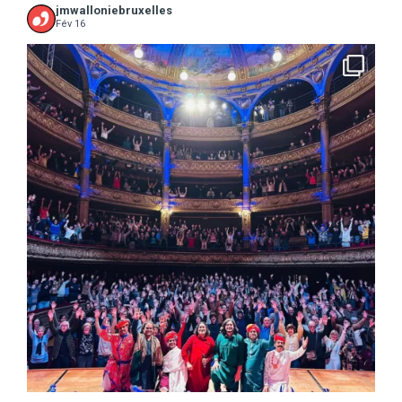
jmwalloniebruxelles
Fév 16
...
16 concerts scolaires, 3 tout public, 3620
10
0