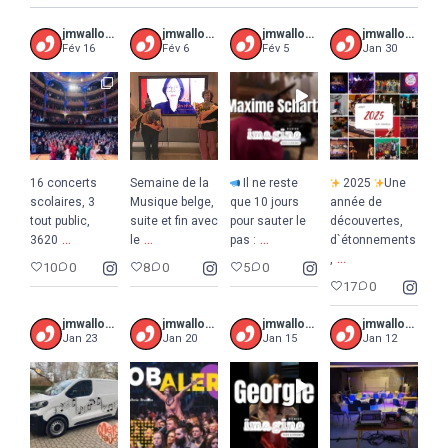
jmwalloniebruxelles
jmwalloniebruxelles
jmwalloniebruxelles
jmwalloniebruxelles
Fév 16
Fév 6
Fév 5
Jan 30
16 concerts
Semaine de la
Il ne reste
2025
Une
scolaires, 3
Musique belge,
que 10 jours
année de
tout public,
suite et fin avec
pour sauter le
découvertes,
...
...
...
3620
le
pas :
d`étonnements
...
,
10
0
8
0
5
0
17
0
jmwalloniebruxelles
jmwalloniebruxelles
jmwalloniebruxelles
jmwalloniebruxelles
Jan 23
Jan 20
Jan 15
Jan 12