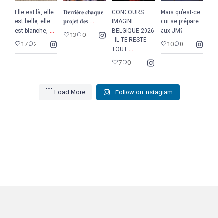
Elle est là, elle
𝐃𝐞𝐫𝐫𝐢𝐞̀𝐫𝐞 𝐜𝐡𝐚𝐪𝐮𝐞
CONCOURS
Mais qu’est-ce
...
est belle, elle
𝐩𝐫𝐨𝐣𝐞𝐭 𝐝𝐞𝐬
IMAGINE
qui se prépare
...
est blanche,
BELGIQUE 2026
aux JM?
13
0
- IL TE RESTE
17
2
10
0
...
TOUT
7
0
Load More
Follow on Instagram