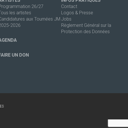
ARTISTES
INFOS PRATIQUES
Programmation 26/27
Contact
Tous les artistes
Logos & Presse
Candidatures aux Tournées JM
Jobs
2025-2026
Règlement Général sur la
Protection des Données
AGENDA
FAIRE UN DON
ES
s réglementations. Personnalisez vos préférences pour contrôler