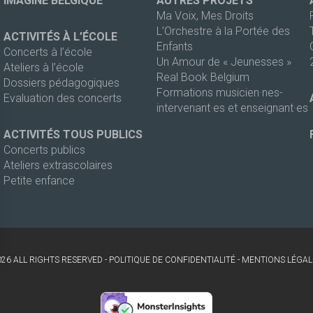
IMAGINE BELGIQUE
AUTRES PROJETS
Ma Voix, Mes Droits
L’Orchestre à la Portée des
ACTIVITÉS À L’ÉCOLE
Enfants
Concerts à l’école
Un Amour de « Jeunesses »
Ateliers à l’école
Real Book Belgium
Dossiers pédagogiques
Formations musicien·nes-
Evaluation des concerts
intervenant·es et enseignant·es
ACTIVITÉS TOUS PUBLICS
Concerts publics
Ateliers extrascolaires
Petite enfance
026 ALL RIGHTS RESERVED -
POLITIQUE DE CONFIDENTIALITÉ
-
MENTIONS LÉGAL
s Options
ètres de confidentialité, en garantissant la conformité avec le