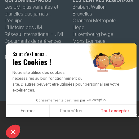
QUI SOMMES-NOUS
LES CENTRES RÉGIONAUX
Les JM, plus vaillantes et
Brabant Wallon
plurielles que jamais !
Bruxelles
L’équipe
Charleroi Métropole
L’Histoire des JM
Liège
Réseau International – JMI
Luxembourg belge
Documents de références
Mons Borinage
Namur
Salut c'est nous...
Wallonie picarde
PROGRAMMATION 26-27
les Cookies !
Notre site utilise des cookies
nécessaires au bon fonctionnement du
site. D’autres peuvent être utilisées pour personnaliser votre
expériences.
Consentements certifiés par
Fermer
Paramétrer
Tout accepter
2
Axeptio consent
Plateforme de Gestion du Consentement : Personnalisez vo
Notre plateforme vous permet d'adapter et de gérer vos param