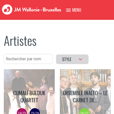
MENU
Artistes
STYLE
CUMALI BULDUK
ENSEMBLE INALTO – LE
QUARTET
CARNET DE...
24/25
25/26
26/27