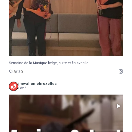
8
0
...
Semaine de la Musique belge, suite et fin avec le
8
0
jmwalloniebruxelles
Fév 5