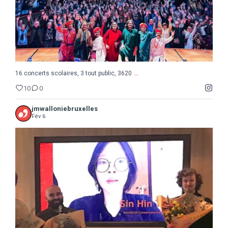
...
16 concerts scolaires, 3 tout public, 3620
10
0
jmwalloniebruxelles
Fév 6
...
Semaine de la Musique belge, suite et fin avec le