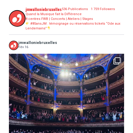
jmwalloniebruxelles
536 Publications
1 759 Followers
Quand la Musique fait la Différence
8 centres FWB | Concerts | Ateliers | Stages
#85ansJM : témoignage ou réservations tickets “Ode aux
Lendemains”
jmwalloniebruxelles
Fév 16
...
16 concerts scolaires, 3 tout public, 3620
10
0