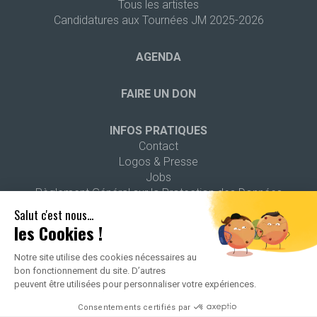
Tous les artistes
Candidatures aux Tournées JM 2025-2026
AGENDA
FAIRE UN DON
INFOS PRATIQUES
Contact
Logos & Presse
Jobs
Règlement Général sur la Protection des Données
Salut c'est nous...
les Cookies !
Notre site utilise des cookies nécessaires au
bon fonctionnement du site. D’autres
2026 ALL RIGHTS RESERVED -
POLITIQUE DE CONFIDENTIALITÉ
-
peuvent être utilisées pour personnaliser votre expériences.
MENTIONS LÉGALES
Consentements certifiés par