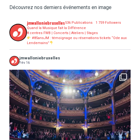
Découvrez nos derniers événements en image
jmwalloniebruxelles
536 Publications
1 759 Followers
Quand la Musique fait la Différence
8 centres FWB | Concerts | Ateliers | Stages
#85ansJM : témoignage ou réservations tickets “Ode aux
Lendemains”
jmwalloniebruxelles
Fév 16
...
16 concerts scolaires, 3 tout public, 3620
10
0