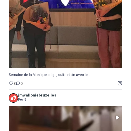
...
Semaine de la Musique belge, suite et fin avec le
8
0
...
Semaine de la Musique belge, suite et fin avec le
8
0
jmwalloniebruxelles
Fév 5