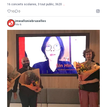
...
16 concerts scolaires, 3 tout public, 3620
10
0
jmwalloniebruxelles
Fév 6
...
Semaine de la Musique belge, suite et fin avec le
8
0