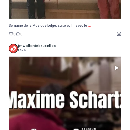
...
Semaine de la Musique belge, suite et fin avec le
8
0
jmwalloniebruxelles
Fév 5
...
Il ne reste que 10 jours pour sauter le pas :
5
0