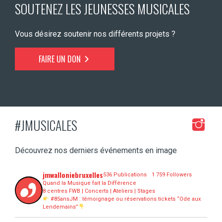
SOUTENEZ LES JEUNESSES MUSICALES
Vous désirez soutenir nos différents projets ?
FAIRE UN DON
#JMUSICALES
Découvrez nos derniers événements en image
jmwalloniebruxelles
536 Publications
1 759 Followers
Quand la Musique fait la Différence
8 centres FWB | Concerts | Ateliers | Stages
#85ansJM : témoignage ou réservations tickets “Ode aux
Lendemains”