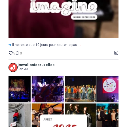
...
Il ne reste que 10 jours pour sauter le pas :
5
0
jmwalloniebruxelles
Jan 30
...
2025
Une année de découvertes, d`étonnements,