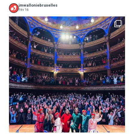
jmwalloniebruxelles
Fév 16
...
16 concerts scolaires, 3 tout public, 3620
10
0