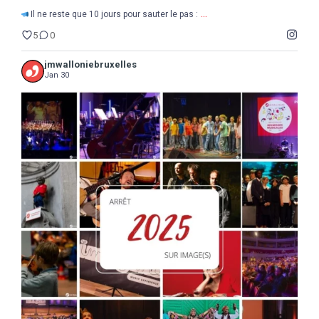
...
Il ne reste que 10 jours pour sauter le pas :
5
0
jmwalloniebruxelles
Jan 30
...
2025
Une année de découvertes, d`étonnements,
17
0