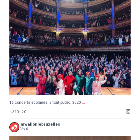
...
16 concerts scolaires, 3 tout public, 3620
10
0
...
16 concerts scolaires, 3 tout public, 3620
10
0
jmwalloniebruxelles
Fév 6