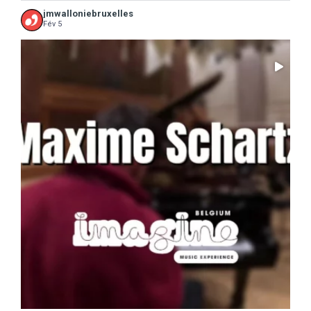
jmwalloniebruxelles
Fév 5
...
Il ne reste que 10 jours pour sauter le pas :
5
0