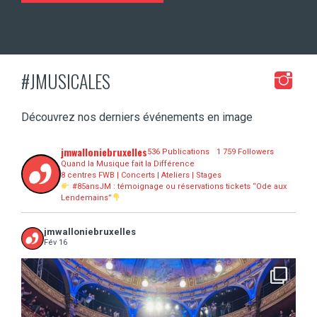
#JMUSICALES
Découvrez nos derniers événements en image
jmwalloniebruxelles
536 Publications
1 759 Followers
Quand la Musique fait la Différence
8 centres FWB | Concerts | Ateliers | Stages
#85ansJM : témoignage ou réservations tickets “Ode aux
Lendemains”
jmwalloniebruxelles
Fév 16