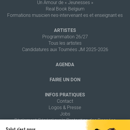
Un Amour de « Jeunesses »
Real Book Belgium
Formations musicien·nes-intervenant·es et enseignant·es
ARTISTES
Programmation 26/27
Tous les artistes
Candidatures aux Tournées JM 2025-2026
AGENDA
FAIRE UN DON
INFOS PRATIQUES
Contact
Logos & Presse
Jobs
Règlement Général sur la Protection des Données
Salut c'est nous...