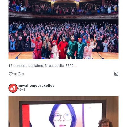
10
0
...
16 concerts scolaires, 3 tout public, 3620
10
0
jmwalloniebruxelles
Fév 6