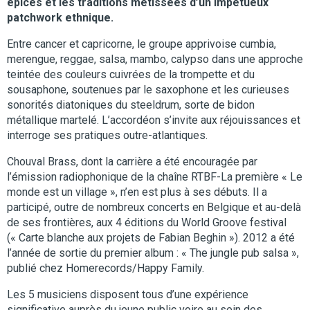
épicés et les traditions métissées d’un impétueux
patchwork ethnique.
Entre cancer et capricorne, le groupe apprivoise cumbia,
merengue, reggae, salsa, mambo, calypso dans une approche
teintée des couleurs cuivrées de la trompette et du
sousaphone, soutenues par le saxophone et les curieuses
sonorités diatoniques du steeldrum, sorte de bidon
métallique martelé. L’accordéon s’invite aux réjouissances et
interroge ses pratiques outre-atlantiques.
Chouval Brass, dont la carrière a été encouragée par
l’émission radiophonique de la chaîne RTBF-La première « Le
monde est un village », n’en est plus à ses débuts. Il a
participé, outre de nombreux concerts en Belgique et au-delà
de ses frontières, aux 4 éditions du World Groove festival
(« Carte blanche aux projets de Fabian Beghin »). 2012 a été
l’année de sortie du premier album : « The jungle pub salsa »,
publié chez Homerecords/Happy Family.
Les 5 musiciens disposent tous d’une expérience
significative auprès du jeune public voire au sein des