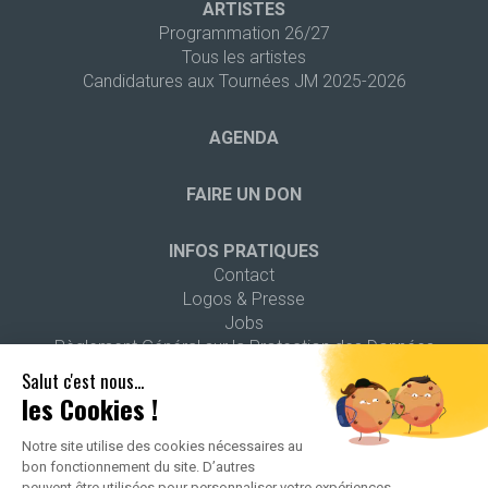
ARTISTES
Programmation 26/27
Tous les artistes
Candidatures aux Tournées JM 2025-2026
AGENDA
FAIRE UN DON
INFOS PRATIQUES
Contact
Logos & Presse
Jobs
Règlement Général sur la Protection des Données
Salut c'est nous...
les Cookies !
Notre site utilise des cookies nécessaires au
bon fonctionnement du site. D’autres
2026 ALL RIGHTS RESERVED -
POLITIQUE DE CONFIDENTIALITÉ
-
peuvent être utilisées pour personnaliser votre expériences.