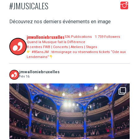
#JMUSICALES
Découvrez nos derniers événements en image
jmwalloniebruxelles
536 Publications
1 759 Followers
Quand la Musique fait la Différence
8 centres FWB | Concerts | Ateliers | Stages
#85ansJM : témoignage ou réservations tickets “Ode aux
Lendemains”
jmwalloniebruxelles
Fév 16
...
16 concerts scolaires, 3 tout public, 3620