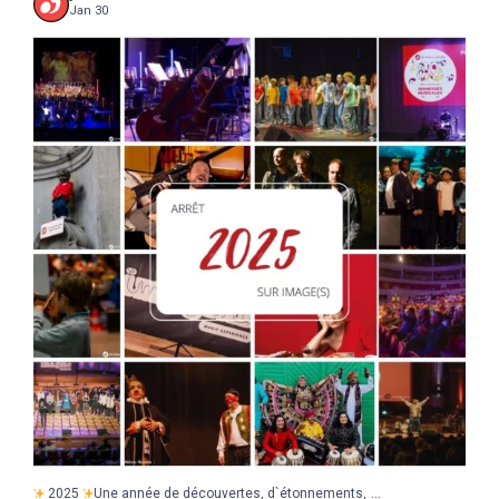
Jan 30
...
2025
Une année de découvertes, d`étonnements,
17
0
...
2025
Une année de découvertes, d`étonnements,