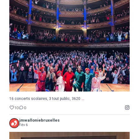
...
16 concerts scolaires, 3 tout public, 3620
10
0
...
16 concerts scolaires, 3 tout public, 3620
10
0
jmwalloniebruxelles
Fév 6