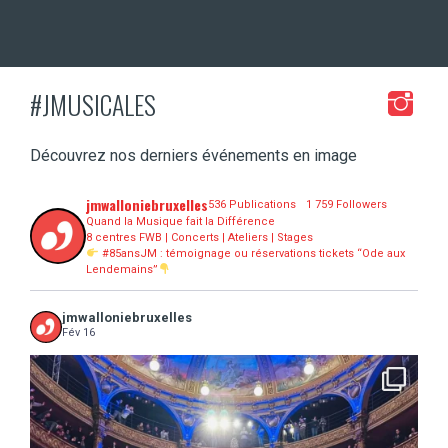
#JMUSICALES
Découvrez nos derniers événements en image
jmwalloniebruxelles
536 Publications
1 759 Followers
Quand la Musique fait la Différence
8 centres FWB | Concerts | Ateliers | Stages
#85ansJM : témoignage ou réservations tickets “Ode aux
Lendemains”
jmwalloniebruxelles
Fév 16