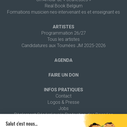
Real Book Belgium
Formations musicien·nes-intervenant·es et enseignant·es
ARTISTES
Programmation 26/27
Tous les artistes
Candidatures aux Tournées JM 2025-2026
AGENDA
FAIRE UN DON
INFOS PRATIQUES
Contact
Logos & Presse
Jobs
Règlement Général sur la Protection des Données
Salut c'est nous...