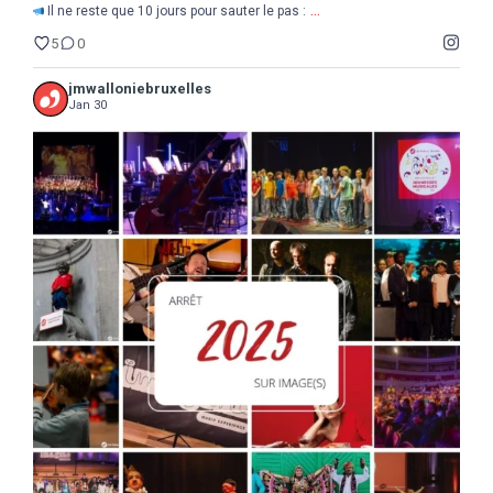
...
Il ne reste que 10 jours pour sauter le pas :
5
0
jmwalloniebruxelles
Jan 30
...
2025
Une année de découvertes, d`étonnements,
17
0