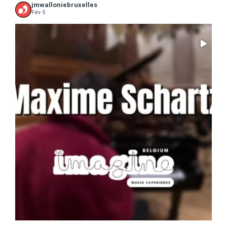
jmwalloniebruxelles
Fév 5
...
Il ne reste que 10 jours pour sauter le pas :
5
0