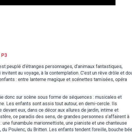
– P3
il est peuplé d’étranges personnages, d’animaux fantastiques,
invitent au voyage, à la contemplation. C’est un rêve drôle et do
nfants : entre lanterne magique et scénettes tamisées, opéra
oie donc sur scène sous forme de séquences : musicales et
me. Les enfants sont assis tout autour, en demi-cercle. Ils
e devant eux, dans ce décor aux allures de jardin, intime et
ystère, ce paradis des sens, de grandes personnes s’affairent à
: une funambule marionnettiste, une pianiste et une chanteuse
 du Poulenc, du Britten. Les enfants tendent l’oreille, bouche bée