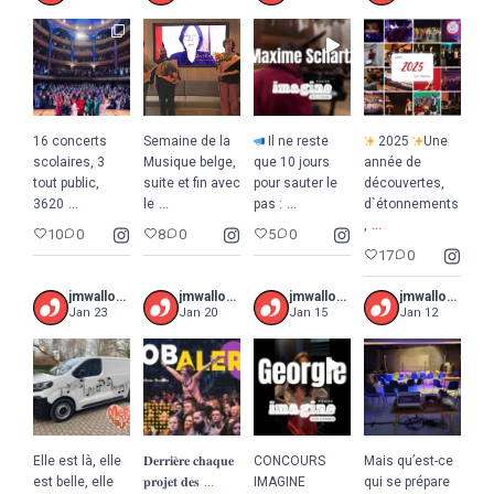
16 concerts
Semaine de la
Il ne reste
2025
Une
scolaires, 3
Musique belge,
que 10 jours
année de
tout public,
suite et fin avec
pour sauter le
découvertes,
...
...
...
3620
le
pas :
d`étonnements
...
,
10
0
8
0
5
0
17
0
jmwalloniebruxelles
jmwalloniebruxelles
jmwalloniebruxelles
jmwalloniebruxelles
Jan 23
Jan 20
Jan 15
Jan 12
Elle est là, elle
𝐃𝐞𝐫𝐫𝐢𝐞̀𝐫𝐞 𝐜𝐡𝐚𝐪𝐮𝐞
CONCOURS
Mais qu’est-ce
...
est belle, elle
𝐩𝐫𝐨𝐣𝐞𝐭 𝐝𝐞𝐬
IMAGINE
qui se prépare