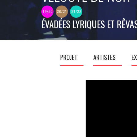
19/20
20/21
21/22
ÉVADÉES LYRIQUES ET RÊVA
PROJET
ARTISTES
EX