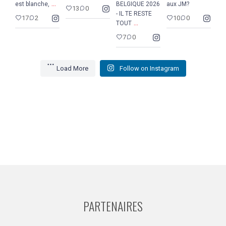
...
est blanche,
BELGIQUE 2026
aux JM?
13
0
- IL TE RESTE
17
2
10
0
...
TOUT
7
0
Load More
Follow on Instagram
PARTENAIRES