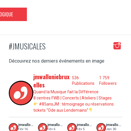
GOGIQUE
#JMUSICALES
Découvrez nos derniers événements en image
jmwalloniebrux
536
1 759
elles
Publications
Followers
Quand la Musique fait la Différence
8 centres FWB | Concerts | Ateliers | Stages
#85ansJM : témoignage ou réservations
tickets “Ode aux Lendemains”
jmwalloniebruxelles
jmwalloniebruxelles
jmwalloniebruxelles
jmwalloniebruxelles
Fév 16
Fév 6
Fév 5
Jan 30