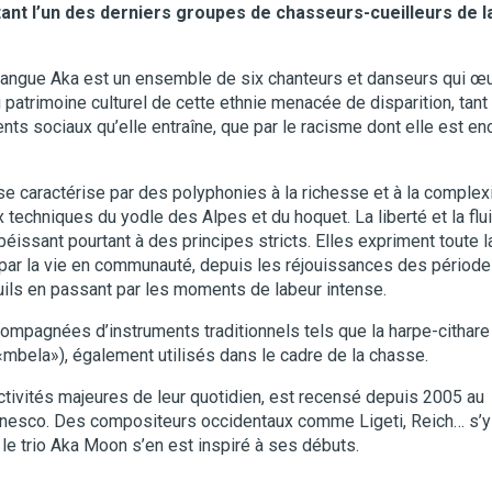
tant l’un des derniers groupes de chasseurs-cueilleurs de l
 langue Aka est un ensemble de six chanteurs et danseurs qui œ
 patrimoine culturel de cette ethnie menacée de disparition, tant
nts sociaux qu’elle entraîne, que par le racisme dont elle est en
e caractérise par des polyphonies à la richesse et à la complex
techniques du yodle des Alpes et du hoquet. La liberté et la flui
éissant pourtant à des principes stricts. Elles expriment toute l
r la vie en communauté, depuis les réjouissances des périod
uils en passant par les moments de labeur intense.
mpagnées d’instruments traditionnels tels que la harpe-cithare
mbela»), également utilisés dans le cadre de la chasse.
activités majeures de leur quotidien, est recensé depuis 2005 au
l’Unesco. Des compositeurs occidentaux comme Ligeti, Reich… s’y
le trio Aka Moon s’en est inspiré à ses débuts.