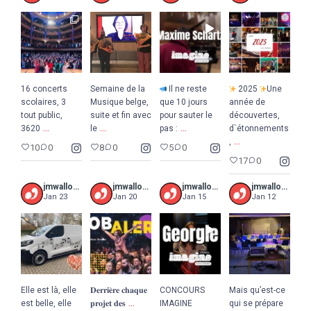
16 concerts
Semaine de la
Il ne reste
2025
Une
scolaires, 3
Musique belge,
que 10 jours
année de
tout public,
suite et fin avec
pour sauter le
découvertes,
...
...
...
3620
le
pas :
d`étonnements
...
,
10
0
8
0
5
0
17
0
jmwalloniebruxelles
jmwalloniebruxelles
jmwalloniebruxelles
jmwalloniebruxelles
Jan 23
Jan 20
Jan 15
Jan 12
Elle est là, elle
𝐃𝐞𝐫𝐫𝐢𝐞̀𝐫𝐞 𝐜𝐡𝐚𝐪𝐮𝐞
CONCOURS
Mais qu’est-ce
...
est belle, elle
𝐩𝐫𝐨𝐣𝐞𝐭 𝐝𝐞𝐬
IMAGINE
qui se prépare