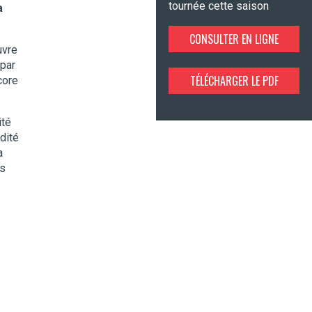
tournée cette saison
a
CONSULTER EN LIGNE
uvre
 par
TÉLÉCHARGER LE PDF
core
ité
dité
a
es