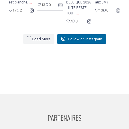
...
est blanche,
BELGIQUE 2026
aux JM?
13
0
- IL TE RESTE
17
2
10
0
...
TOUT
7
0
Load More
Follow on Instagram
PARTENAIRES