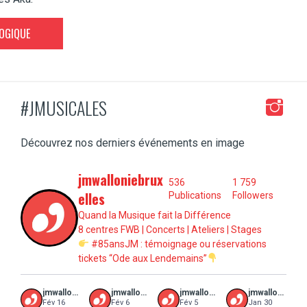
GOGIQUE
#JMUSICALES
Découvrez nos derniers événements en image
jmwalloniebrux
536
1 759
elles
Publications
Followers
Quand la Musique fait la Différence
8 centres FWB | Concerts | Ateliers | Stages
#85ansJM : témoignage ou réservations
tickets “Ode aux Lendemains”
jmwalloniebruxelles
jmwalloniebruxelles
jmwalloniebruxelles
jmwalloniebruxelles
Fév 16
Fév 6
Fév 5
Jan 30