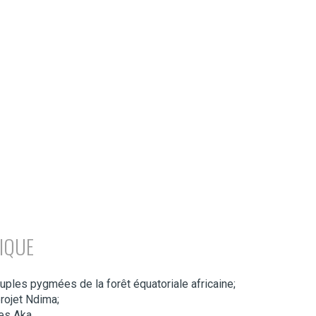
IQUE
euples pygmées de la forêt équatoriale africaine;
rojet Ndima;
es Aka.