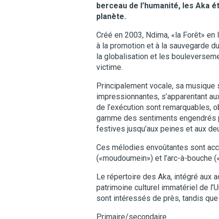
berceau de l’humanité, les Aka é
planète.
Créé en 2003, Ndima, «la Forêt» en
à la promotion et à la sauvegarde du
la globalisation et les bouleverseme
victime.
Principalement vocale, sa musique s
impressionnantes, s’apparentant aux 
de l’exécution sont remarquables, ob
gamme des sentiments engendrés pa
festives jusqu’aux peines et aux de
Ces mélodies envoûtantes sont acco
(«moudoumein») et l’arc-à-bouche («
Le répertoire des Aka, intégré aux 
patrimoine culturel immatériel de 
sont intéressés de près, tandis que 
Primaire/secondaire