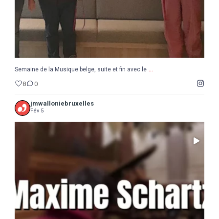
...
Semaine de la Musique belge, suite et fin avec le
8
0
jmwalloniebruxelles
Fév 5
...
Il ne reste que 10 jours pour sauter le pas :