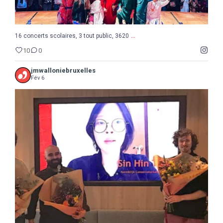
...
16 concerts scolaires, 3 tout public, 3620
10
0
jmwalloniebruxelles
Fév 6
...
Semaine de la Musique belge, suite et fin avec le
8
0