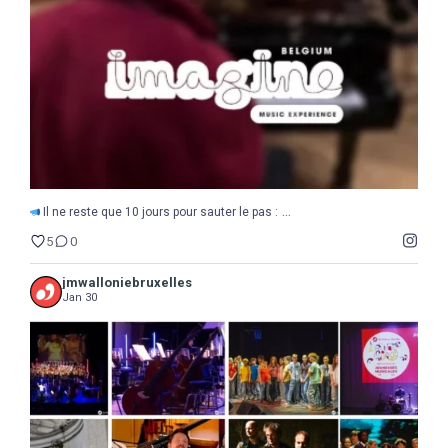
5
0
...
Il ne reste que 10 jours pour sauter le pas :
5
0
jmwalloniebruxelles
Jan 30