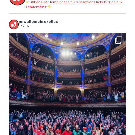
#85ansJM : témoignage ou réservations tickets “Ode aux
Lendemains”
jmwalloniebruxelles
Fév 16
...
16 concerts scolaires, 3 tout public, 3620
10
0