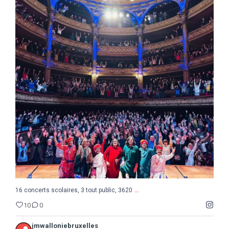
...
16 concerts scolaires, 3 tout public, 3620
10
0
...
16 concerts scolaires, 3 tout public, 3620
10
0
jmwalloniebruxelles