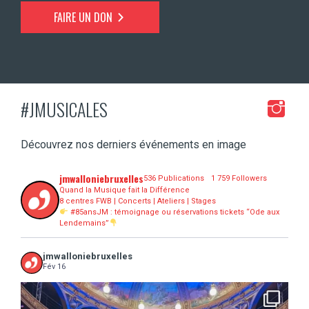
FAIRE UN DON
#JMUSICALES
Découvrez nos derniers événements en image
jmwalloniebruxelles
536 Publications
1 759 Followers
Quand la Musique fait la Différence
8 centres FWB | Concerts | Ateliers | Stages
#85ansJM : témoignage ou réservations tickets “Ode aux
Lendemains”
jmwalloniebruxelles
Fév 16