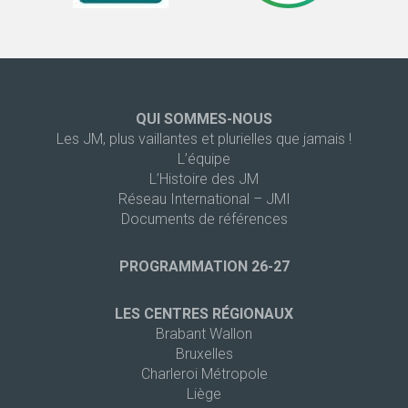
QUI SOMMES-NOUS
Les JM, plus vaillantes et plurielles que jamais !
L’équipe
L’Histoire des JM
Réseau International – JMI
Documents de références
PROGRAMMATION 26-27
LES CENTRES RÉGIONAUX
Brabant Wallon
Bruxelles
Charleroi Métropole
Liège