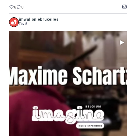
8
0
jmwalloniebruxelles
Fév 5
...
Il ne reste que 10 jours pour sauter le pas :
5
0