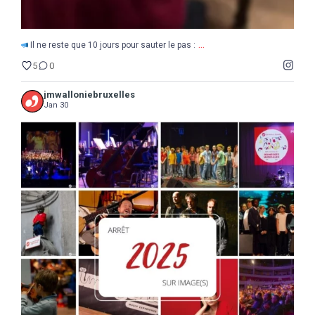
...
Il ne reste que 10 jours pour sauter le pas :
5
0
jmwalloniebruxelles
Jan 30
...
2025
Une année de découvertes, d`étonnements,
17
0