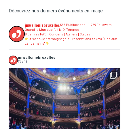
Découvrez nos derniers événements en image
jmwalloniebruxelles
536 Publications
1 759 Followers
Quand la Musique fait la Différence
8 centres FWB | Concerts | Ateliers | Stages
#85ansJM : témoignage ou réservations tickets “Ode aux
Lendemains”
jmwalloniebruxelles
Fév 16
...
16 concerts scolaires, 3 tout public, 3620