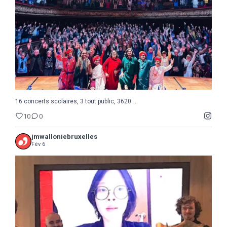
10
0
...
16 concerts scolaires, 3 tout public, 3620
10
0
jmwalloniebruxelles
Fév 6