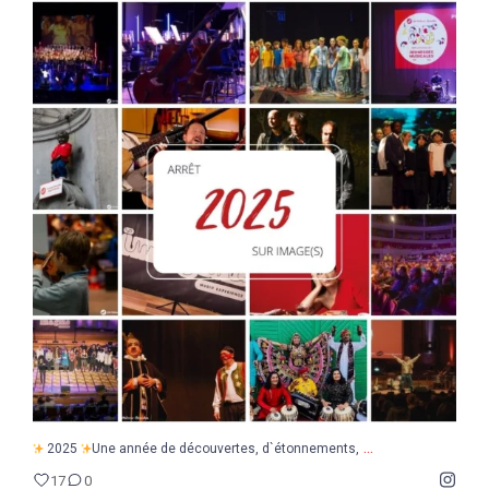
...
2025
Une année de découvertes, d`étonnements,
17
0
...
2025
Une année de découvertes, d`étonnements,
17
0