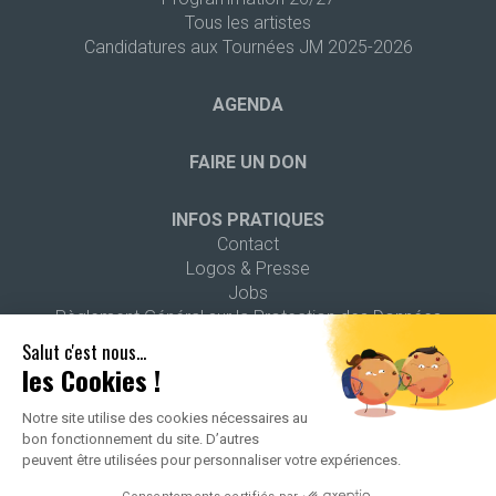
Tous les artistes
Candidatures aux Tournées JM 2025-2026
AGENDA
FAIRE UN DON
INFOS PRATIQUES
Contact
Logos & Presse
Jobs
Règlement Général sur la Protection des Données
Salut c'est nous...
les Cookies !
Notre site utilise des cookies nécessaires au
bon fonctionnement du site. D’autres
2026 ALL RIGHTS RESERVED -
POLITIQUE DE CONFIDENTIALITÉ
-
peuvent être utilisées pour personnaliser votre expériences.
MENTIONS LÉGALES