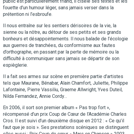
public est particulièrement friand, il cisèle ses textes et les
fouette d’un humour léger, sans jamais verser dans la
prétention ni l’esbroufe.
Il nous entraîne sur les sentiers dérisoires de la vie, la
sienne ou la nôtre, au détour de ses petits et ses grands
bonheurs et désappointements. Il nous balade de l’écologie
aux guerres de tranchées, du conformisme aux fautes
d’orthographe, en passant par la perte de mémoire ou la
difficulté à communiquer sans jamais se départir de son
espièglerie.
Il a fait ses armes sur scène en première partie d’artistes
tels que Maurane, Bénabar, Alain Chamfort, Juliette, Philippe
Lafontaine, Pierre Vassiliu, Graeme Allwright, Yves Duteil,
Nilda Fernandez, Annie Cordy…
En 2006, il sort son premier album « Pas trop fort »,
récompensé d’un prix Coup de Cœur de l’Académie Charles
Cros. Il est suivi d’un deuxième disque en 2012 : « Ce qu’il
faut que je sois ». Ses prestations scéniques se distinguent
elles aussi : Prix Coup de cœur « Mars en Chanson » 2003