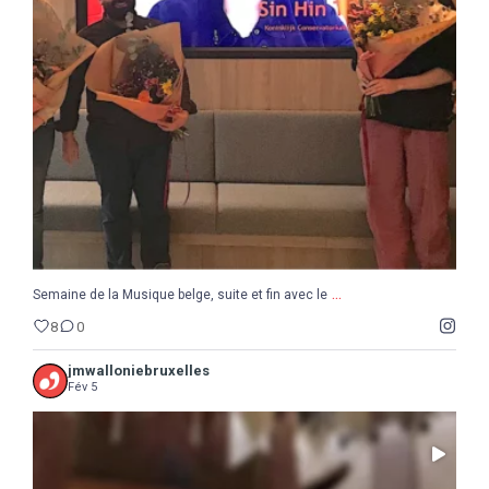
...
Semaine de la Musique belge, suite et fin avec le
8
0
...
Semaine de la Musique belge, suite et fin avec le
8
0
jmwalloniebruxelles
Fév 5