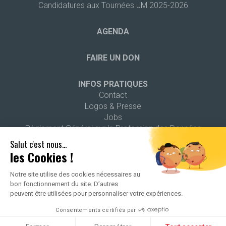
Candidatures aux Tournées JM 2025-2026
AGENDA
FAIRE UN DON
INFOS PRATIQUES
Contact
Logos & Presse
Jobs
Règlement Général sur la Protection des Données
Salut c'est nous...
les Cookies !
Notre site utilise des cookies nécessaires au
bon fonctionnement du site. D’autres
2026 ALL RIGHTS RESERVED -
POLITIQUE DE CONFIDENTIALITÉ
-
peuvent être utilisées pour personnaliser votre expériences.
MENTIONS LÉGALES
Consentements certifiés par