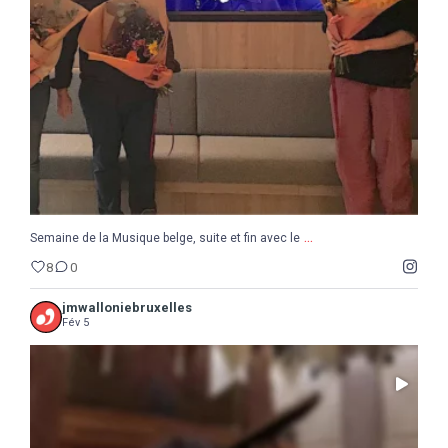
8
0
...
Semaine de la Musique belge, suite et fin avec le
8
0
jmwalloniebruxelles
Fév 5