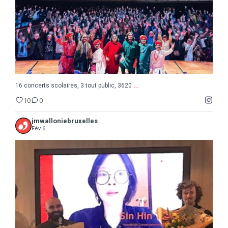
...
16 concerts scolaires, 3 tout public, 3620
10
0
jmwalloniebruxelles
Fév 6
...
Semaine de la Musique belge, suite et fin avec le