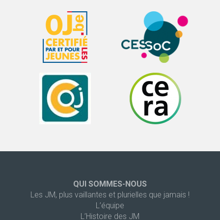
QUI SOMMES-NOUS
Les JM, plus vaillantes et plurielles que jamais !
L’équipe
L’Histoire des JM