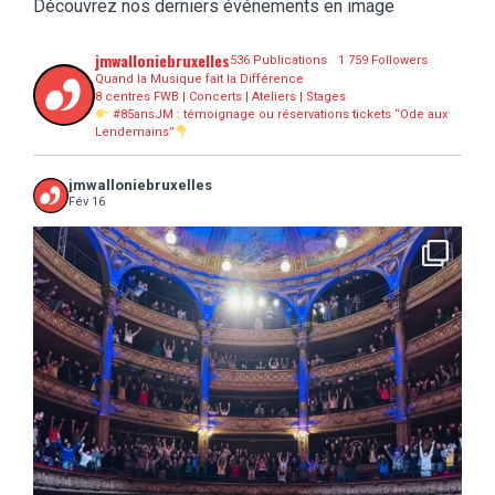
Découvrez nos derniers événements en image
jmwalloniebruxelles
536 Publications
1 759 Followers
Quand la Musique fait la Différence
8 centres FWB | Concerts | Ateliers | Stages
#85ansJM : témoignage ou réservations tickets “Ode aux
Lendemains”
jmwalloniebruxelles
Fév 16
...
16 concerts scolaires, 3 tout public, 3620
10
0