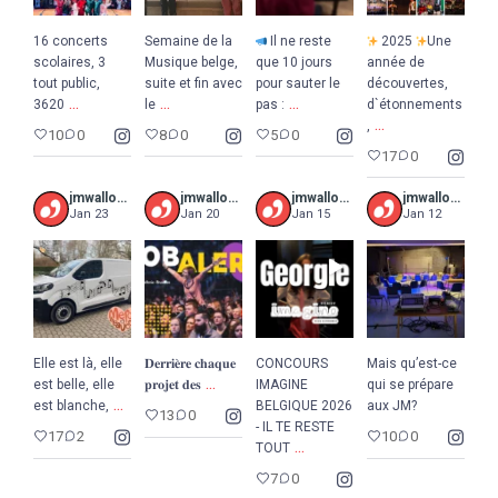
16 concerts
Semaine de la
Il ne reste
2025
Une
scolaires, 3
Musique belge,
que 10 jours
année de
tout public,
suite et fin avec
pour sauter le
découvertes,
...
...
...
3620
le
pas :
d`étonnements
...
,
10
0
8
0
5
0
17
0
jmwalloniebruxelles
jmwalloniebruxelles
jmwalloniebruxelles
jmwalloniebruxelles
Jan 23
Jan 20
Jan 15
Jan 12
Elle est là, elle
𝐃𝐞𝐫𝐫𝐢𝐞̀𝐫𝐞 𝐜𝐡𝐚𝐪𝐮𝐞
CONCOURS
Mais qu’est-ce
...
est belle, elle
𝐩𝐫𝐨𝐣𝐞𝐭 𝐝𝐞𝐬
IMAGINE
qui se prépare
...
est blanche,
BELGIQUE 2026
aux JM?
13
0
- IL TE RESTE
17
2
10
0
...
TOUT
7
0