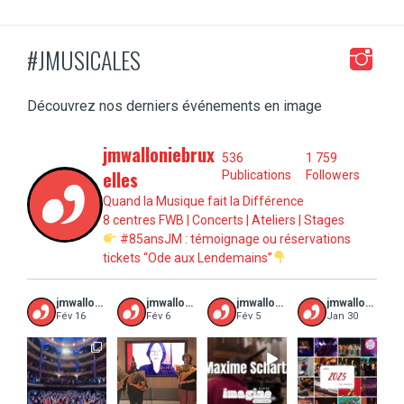
#JMUSICALES
Découvrez nos derniers événements en image
jmwalloniebrux
536
1 759
elles
Publications
Followers
Quand la Musique fait la Différence
8 centres FWB | Concerts | Ateliers | Stages
#85ansJM : témoignage ou réservations
tickets “Ode aux Lendemains”
jmwalloniebruxelles
jmwalloniebruxelles
jmwalloniebruxelles
jmwalloniebruxelles
Fév 16
Fév 6
Fév 5
Jan 30