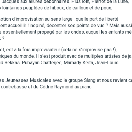
e Jacques aux allures débonnaires. Plus loin, Pierrot de la Lune,
 lointaines peuplées de hiboux, de cailloux et de poux.
otion d’improvisation au sens large : quelle part de liberté
t accueillir l’inopiné, décentrer ses points de vue ? Mais aussi 
e essentiellement propagé par les ondes, auquel les enfants m
 ?
ojet, est à la fois improvisateur (cela ne s’improvise pas !),
ques du monde. Il s’est produit avec de multiples artistes de j
jid Bekkas, Pubayan Chatterjee, Mamady Keita, Jean-Louis
 les Jeunesses Musicales avec le groupe Slang et nous revient c
 contrebasse et de Cédric Raymond au piano.