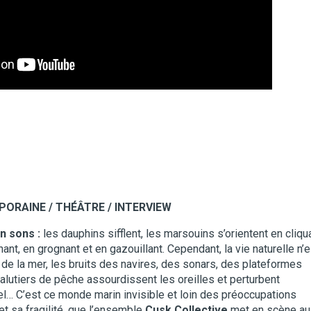
ORAINE / THÉÂTRE / INTERVIEW
n sons :
les dauphins sifflent, les marsouins s’orientent en cliqu
nt, en grognant et en gazouillant. Cependant, la vie naturelle n’e
 de la mer, les bruits des navires, des sonars, des plateformes
alutiers de pêche assourdissent les oreilles et perturbent
l… C’est ce monde marin invisible et loin des préoccupations
t sa fragilité, que l’ensemble
Cusk Collective
met en scène au