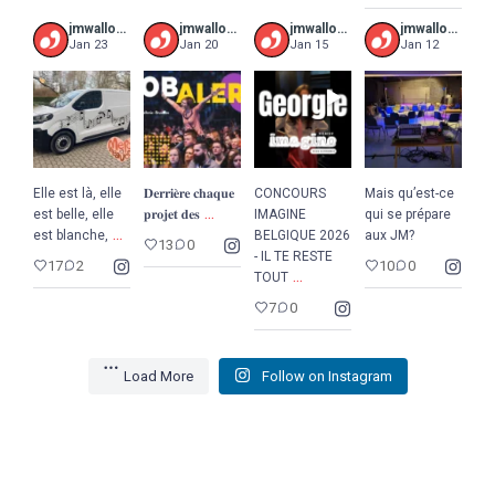
jmwalloniebruxelles
jmwalloniebruxelles
jmwalloniebruxelles
jmwalloniebruxelles
Jan 23
Jan 20
Jan 15
Jan 12
Elle est là, elle
𝐃𝐞𝐫𝐫𝐢𝐞̀𝐫𝐞 𝐜𝐡𝐚𝐪𝐮𝐞
CONCOURS
Mais qu’est-ce
...
est belle, elle
𝐩𝐫𝐨𝐣𝐞𝐭 𝐝𝐞𝐬
IMAGINE
qui se prépare
...
est blanche,
BELGIQUE 2026
aux JM?
13
0
- IL TE RESTE
17
2
10
0
...
TOUT
7
0
Load More
Follow on Instagram