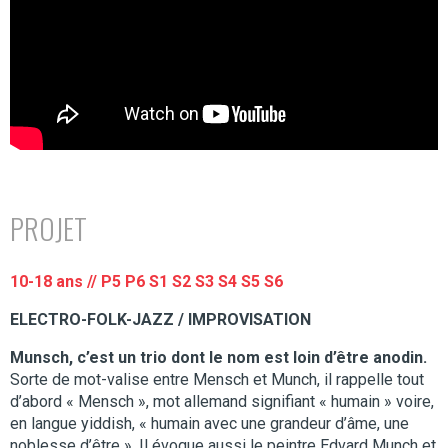
PROJET
10-18 ans
// P5 P6 S1 S2 S3 S4 S5 S6
ELECTRO-FOLK-JAZZ / IMPROVISATION
Munsch, c’est un trio dont le nom est loin d’être anodin.
Sorte de mot-valise entre Mensch et Munch, il rappelle tout
d’abord « Mensch », mot allemand signifiant « humain » voire,
en langue yiddish, « humain avec une grandeur d’âme, une
noblesse d’être ». Il évoque aussi le peintre Edvard Munch et