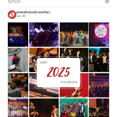
5
0
jmwalloniebruxelles
Jan 30
...
2025
Une année de découvertes, d`étonnements,
17
0