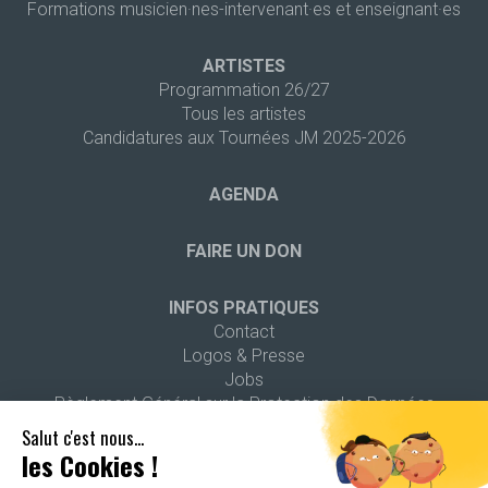
Formations musicien·nes-intervenant·es et enseignant·es
ARTISTES
Programmation 26/27
Tous les artistes
Candidatures aux Tournées JM 2025-2026
AGENDA
FAIRE UN DON
INFOS PRATIQUES
Contact
Logos & Presse
Jobs
Règlement Général sur la Protection des Données
Salut c'est nous...
les Cookies !