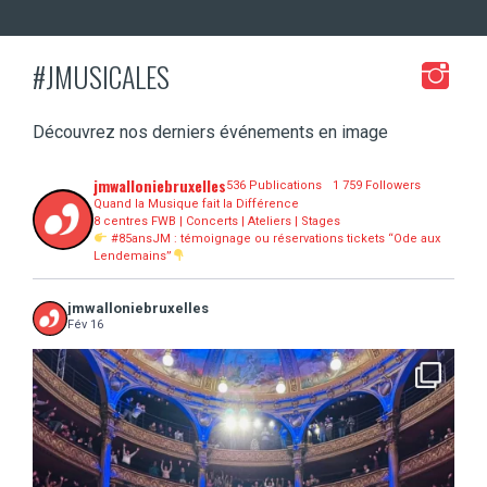
#JMUSICALES
Découvrez nos derniers événements en image
jmwalloniebruxelles
536 Publications
1 759 Followers
Quand la Musique fait la Différence
8 centres FWB | Concerts | Ateliers | Stages
#85ansJM : témoignage ou réservations tickets “Ode aux
Lendemains”
jmwalloniebruxelles
Fév 16