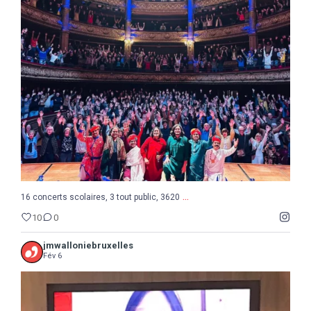
...
16 concerts scolaires, 3 tout public, 3620
10
0
...
16 concerts scolaires, 3 tout public, 3620
10
0
jmwalloniebruxelles
Fév 6