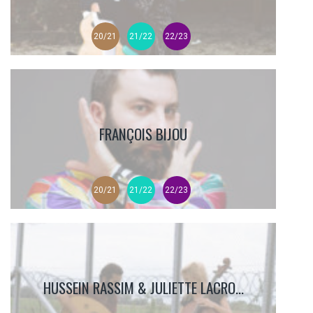
20/21
21/22
22/23
FRANÇOIS BIJOU
20/21
21/22
22/23
HUSSEIN RASSIM & JULIETTE LACRO...