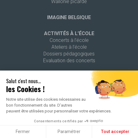
Wallonie picarde
IMAGINE BELGIQUE
ACTIVITÉS À L’ÉCOLE
Concerts à l’école
Ateliers à l’école
Dossiers pédagogiques
Evaluation des concerts
ACTIVITÉS TOUS PUBLICS
Salut c'est nous...
Concerts publics
les Cookies !
Ateliers extrascolaires
Petite enfance
Notre site utilise des cookies nécessaires au
bon fonctionnement du site. D’autres
peuvent être utilisées pour personnaliser votre expériences.
AUTRES PROJETS
Ma Voix, Mes Droits
Consentements certifiés par
L’Orchestre à la Portée des Enfants
Fermer
Paramétrer
Tout accepter
Un Amour de « Jeunesses »