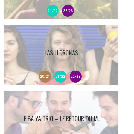
21/22
22/23
LAS LLORONAS
20/21
21/22
22/23
LE BA YA TRIO – LE RETOUR DU M...