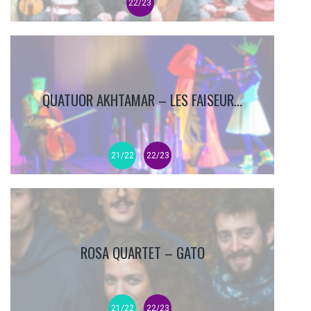
22/23
QUATUOR AKHTAMAR – LES FAISEUR...
21/22
22/23
ROSA QUARTET – GATO
21/22
22/23