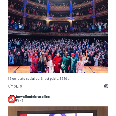
...
16 concerts scolaires, 3 tout public, 3620
10
0
...
16 concerts scolaires, 3 tout public, 3620
10
0
jmwalloniebruxelles
Fév 6