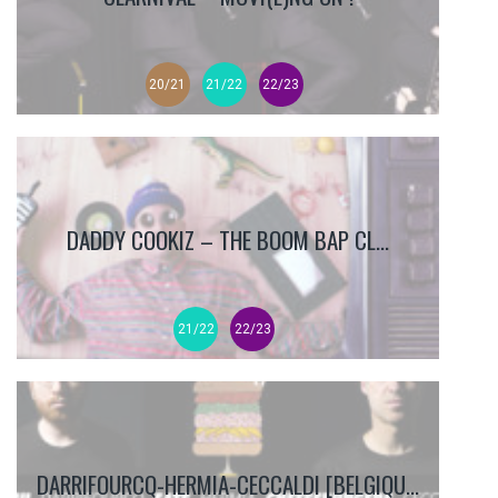
20/21
21/22
22/23
DADDY COOKIZ – THE BOOM BAP CL...
21/22
22/23
DARRIFOURCQ-HERMIA-CECCALDI [BELGIQU...