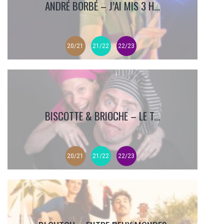
ANDRÉ BORBÉ – J’AI MIS 3 H...
20/21
21/22
22/23
BISCOTTE & BRIOCHE – LE T...
20/21
21/22
22/23