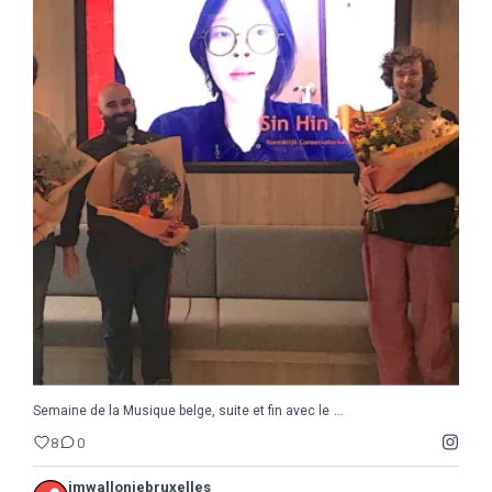
...
Semaine de la Musique belge, suite et fin avec le
8
0
...
Semaine de la Musique belge, suite et fin avec le
8
0
jmwalloniebruxelles