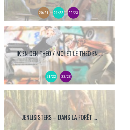
20/21
21/22
22/23
IK EN DEN THEO / MOI ET LE THEO EN ...
21/22
22/23
JENLISISTERS – DANS LA FORÊT ...