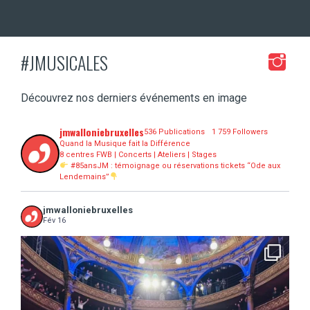
#JMUSICALES
Découvrez nos derniers événements en image
jmwalloniebruxelles
536 Publications
1 759 Followers
Quand la Musique fait la Différence
8 centres FWB | Concerts | Ateliers | Stages
#85ansJM : témoignage ou réservations tickets “Ode aux
Lendemains”
jmwalloniebruxelles
Fév 16