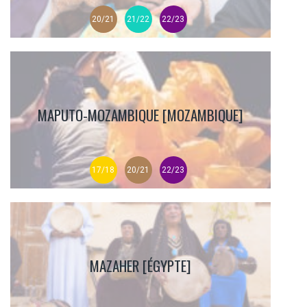
20/21
21/22
22/23
MAPUTO-MOZAMBIQUE [MOZAMBIQUE]
17/18
20/21
22/23
MAZAHER [ÉGYPTE]