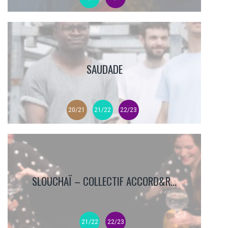
SAUDADE
20/21
21/22
22/23
SLOUCHAÏ – COLLECTIF ACCORD&R...
21/22
22/23