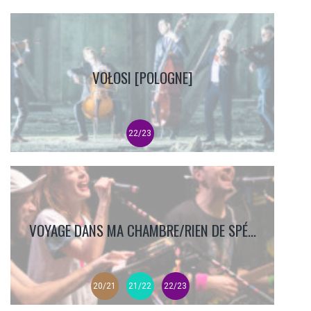
VOŁOSI [POLOGNE]
22/23
VOYAGE DANS MA CHAMBRE/RIEN DE SPÉ...
20/21
21/22
22/23