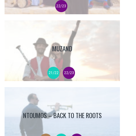
22/23
MUZAND
21/22
22/23
NTOUMOS – BACK TO THE ROOTS