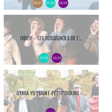
20/21
21/22
22/23
O!BOY – LES ROSSIGNOLS DE L’...
21/22
22/23
OTAVA YO [SAINT-PÉTERSBOURG –...