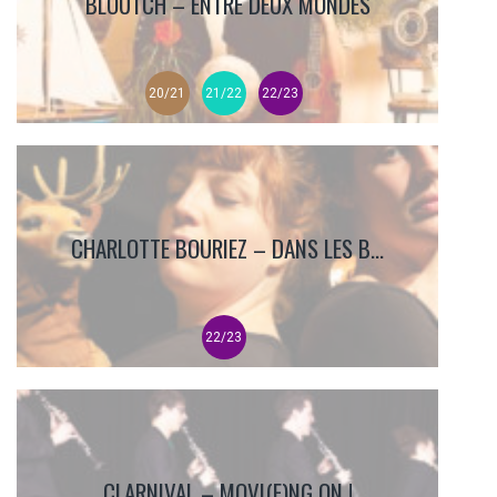
BLOUTCH – ENTRE DEUX MONDES
20/21
21/22
22/23
CHARLOTTE BOURIEZ – DANS LES B...
22/23
CLARNIVAL – MOVI(E)NG ON !