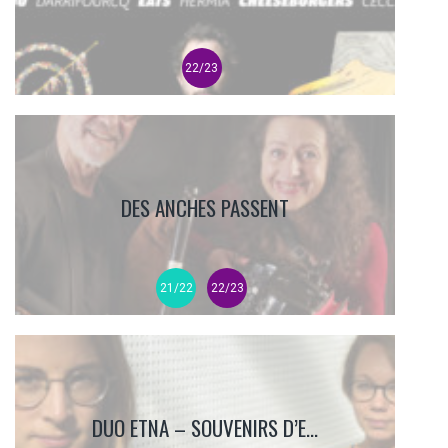
22/23
DES ANCHES PASSENT
21/22
22/23
DUO ETNA – SOUVENIRS D’E...