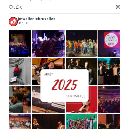
5
0
jmwalloniebruxelles
Jan 30
...
2025
Une année de découvertes, d`étonnements,
17
0