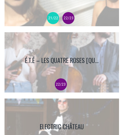
21/22
22/23
É.T.É – LES QUATRE ROSES [QU...
22/23
ELECTRIC CHÂTEAU