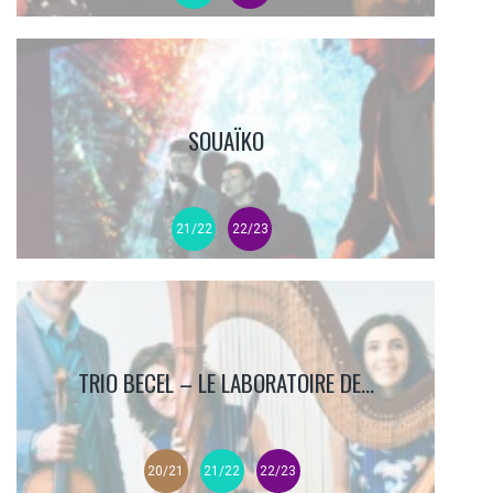
SOUAÏKO
21/22
22/23
TRIO BECEL – LE LABORATOIRE DE...
20/21
21/22
22/23