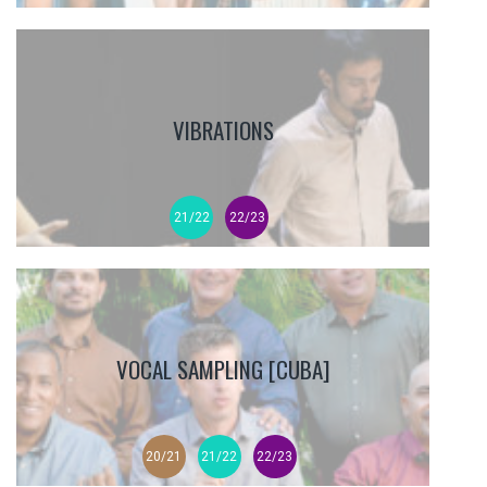
VIBRATIONS
21/22
22/23
VOCAL SAMPLING [CUBA]
20/21
21/22
22/23