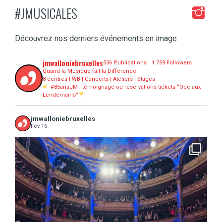
#JMUSICALES
Découvrez nos derniers événements en image
jmwalloniebruxelles
536 Publications
1 759 Followers
Quand la Musique fait la Différence
8 centres FWB | Concerts | Ateliers | Stages
#85ansJM : témoignage ou réservations tickets “Ode aux
Lendemains”
jmwalloniebruxelles
Fév 16
...
16 concerts scolaires, 3 tout public, 3620