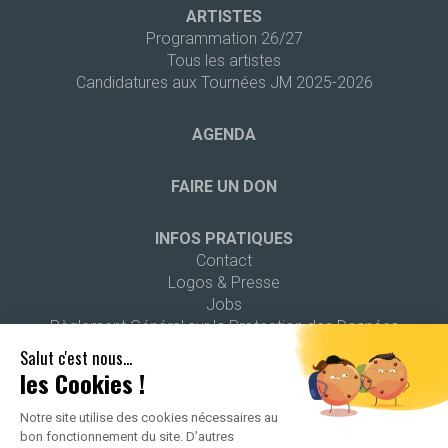
ARTISTES
Programmation 26/27
Tous les artistes
Candidatures aux Tournées JM 2025-2026
AGENDA
FAIRE UN DON
INFOS PRATIQUES
Contact
Logos & Presse
Jobs
Règlement Général sur la Protection des Données
Salut c'est nous...
les Cookies !
Notre site utilise des cookies nécessaires au
bon fonctionnement du site. D’autres
2026 ALL RIGHTS RESERVED -
POLITIQUE DE CONFIDENTIALITÉ
-