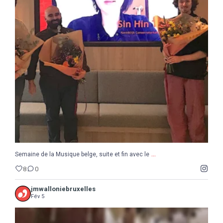
...
Semaine de la Musique belge, suite et fin avec le
8
0
...
Semaine de la Musique belge, suite et fin avec le
8
0
jmwalloniebruxelles
Fév 5