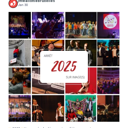
jmwalloniebruxelles
Jan 30
...
2025
Une année de découvertes, d`étonnements,
17
0