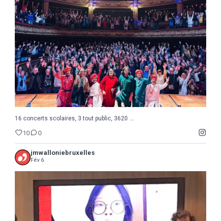
10
0
...
16 concerts scolaires, 3 tout public, 3620
10
0
jmwalloniebruxelles
Fév 6