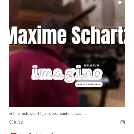
...
Il ne reste que 10 jours pour sauter le pas :
5
0
...
Il ne reste que 10 jours pour sauter le pas :
5
0