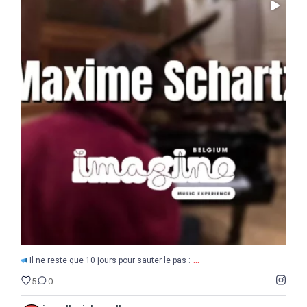
...
Il ne reste que 10 jours pour sauter le pas :
5
0
...
Il ne reste que 10 jours pour sauter le pas :
5
0