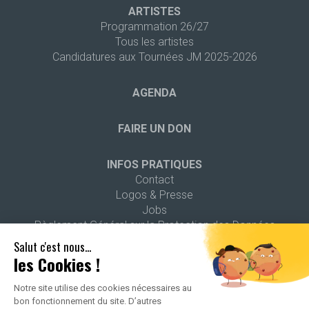
ARTISTES
Programmation 26/27
Tous les artistes
Candidatures aux Tournées JM 2025-2026
AGENDA
FAIRE UN DON
INFOS PRATIQUES
Contact
Logos & Presse
Jobs
Règlement Général sur la Protection des Données
Salut c'est nous...
les Cookies !
Notre site utilise des cookies nécessaires au
bon fonctionnement du site. D’autres
2026 ALL RIGHTS RESERVED -
POLITIQUE DE CONFIDENTIALITÉ
-