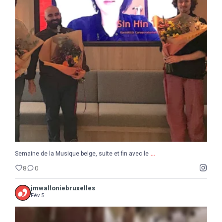
...
Semaine de la Musique belge, suite et fin avec le
8
0
...
Semaine de la Musique belge, suite et fin avec le
8
0
jmwalloniebruxelles
Fév 5