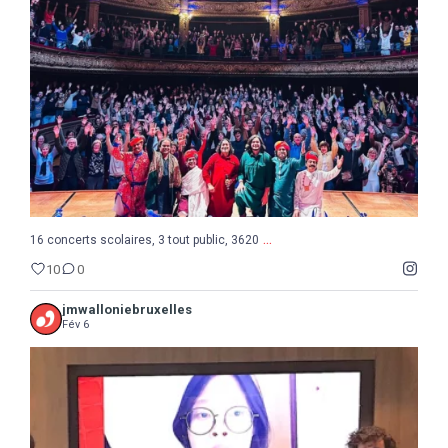
10
0
...
16 concerts scolaires, 3 tout public, 3620
10
0
jmwalloniebruxelles
Fév 6