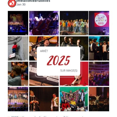
jmwalloniebruxelles
Jan 30
...
2025
Une année de découvertes, d`étonnements,
17
0