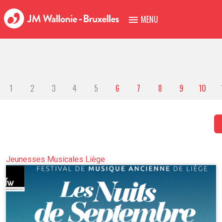
MENU
1
2
3
4
5
6
7
8
9
10
Jeunesses Musicales Liège