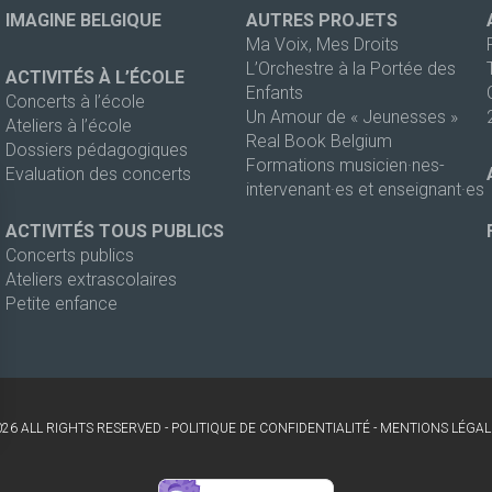
IMAGINE BELGIQUE
AUTRES PROJETS
Ma Voix, Mes Droits
L’Orchestre à la Portée des
ACTIVITÉS À L’ÉCOLE
Enfants
Concerts à l’école
Un Amour de « Jeunesses »
Ateliers à l’école
Real Book Belgium
Dossiers pédagogiques
Formations musicien·nes-
Evaluation des concerts
intervenant·es et enseignant·es
ACTIVITÉS TOUS PUBLICS
Concerts publics
Ateliers extrascolaires
Petite enfance
026 ALL RIGHTS RESERVED -
POLITIQUE DE CONFIDENTIALITÉ
-
MENTIONS LÉGAL
s Options