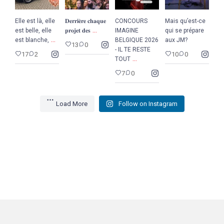
Elle est là, elle
𝐃𝐞𝐫𝐫𝐢𝐞̀𝐫𝐞 𝐜𝐡𝐚𝐪𝐮𝐞
CONCOURS
Mais qu’est-ce
...
est belle, elle
𝐩𝐫𝐨𝐣𝐞𝐭 𝐝𝐞𝐬
IMAGINE
qui se prépare
...
est blanche,
BELGIQUE 2026
aux JM?
13
0
- IL TE RESTE
17
2
10
0
...
TOUT
7
0
Load More
Follow on Instagram