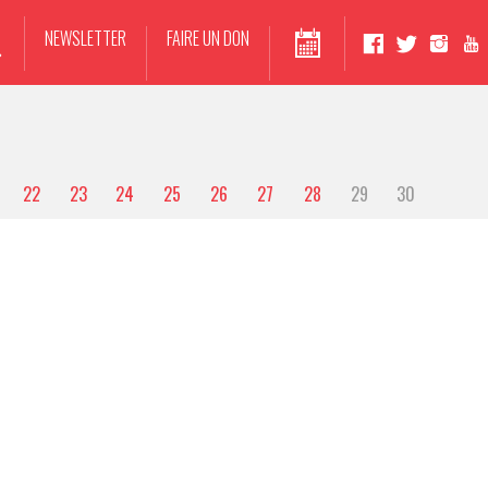
NEWSLETTER
FAIRE UN DON
22
23
24
25
26
27
28
29
30