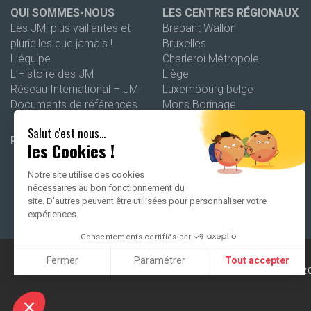
QUI SOMMES-NOUS
LES CENTRES RÉGIONAUX
Les JM, plus vaillantes et
Brabant Wallon
plurielles que jamais !
Bruxelles
L’équipe
Charleroi Métropole
L’Histoire des JM
Liège
Réseau International – JMI
Luxembourg belge
Documents de références
Mons Borinage
Namur
Salut c'est nous...
Wallonie picarde
PROGRAMMATION 26-27
les Cookies !
Notre site utilise des cookies
nécessaires au bon fonctionnement du
site. D’autres peuvent être utilisées pour personnaliser votre
expériences.
Consentements certifiés par
Fermer
Paramétrer
Tout accepter
2
Axeptio consent
Plateforme de Gestion du Consentement : Personnalisez vo