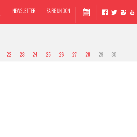
NEWSLETTER
FAIRE UN DON
22
23
24
25
26
27
28
29
30