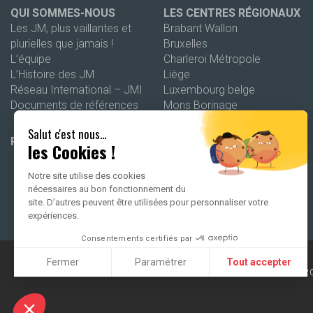
QUI SOMMES-NOUS
LES CENTRES RÉGIONAUX
Les JM, plus vaillantes et
Brabant Wallon
plurielles que jamais !
Bruxelles
L’équipe
Charleroi Métropole
L’Histoire des JM
Liège
Réseau International – JMI
Luxembourg belge
Documents de références
Mons Borinage
Namur
Salut c'est nous...
Wallonie picarde
PROGRAMMATION 26-27
les Cookies !
Notre site utilise des cookies
nécessaires au bon fonctionnement du
site. D’autres peuvent être utilisées pour personnaliser votre
expériences.
Consentements certifiés par
Fermer
Paramétrer
Tout accepter
2
Axeptio consent
Plateforme de Gestion du Consentement : Personnalisez vo