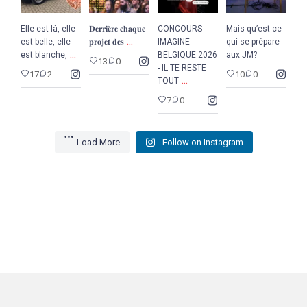
Elle est là, elle
𝐃𝐞𝐫𝐫𝐢𝐞̀𝐫𝐞 𝐜𝐡𝐚𝐪𝐮𝐞
CONCOURS
Mais qu’est-ce
...
est belle, elle
𝐩𝐫𝐨𝐣𝐞𝐭 𝐝𝐞𝐬
IMAGINE
qui se prépare
...
est blanche,
BELGIQUE 2026
aux JM?
13
0
- IL TE RESTE
17
2
10
0
...
TOUT
7
0
Load More
Follow on Instagram