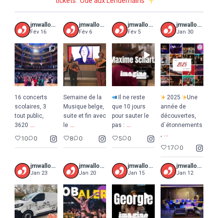
tickets “Ode aux Lendemains”
jmwalloniebruxelles
jmwalloniebruxelles
jmwalloniebruxelles
jmwalloniebruxelles
Fév 16
Fév 6
Fév 5
Jan 30
16 concerts
Semaine de la
Il ne reste
2025
Une
scolaires, 3
Musique belge,
que 10 jours
année de
tout public,
suite et fin avec
pour sauter le
découvertes,
...
...
...
3620
le
pas :
d`étonnements
...
,
10
0
8
0
5
0
17
0
jmwalloniebruxelles
jmwalloniebruxelles
jmwalloniebruxelles
jmwalloniebruxelles
Jan 23
Jan 20
Jan 15
Jan 12