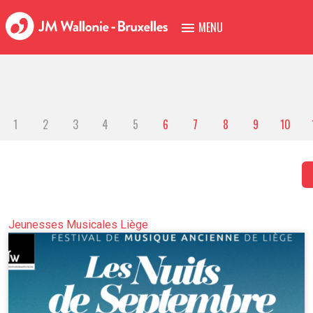
MENU
1
2
3
4
5
6
7
8
9
10
Jeunesses Musicales Liège