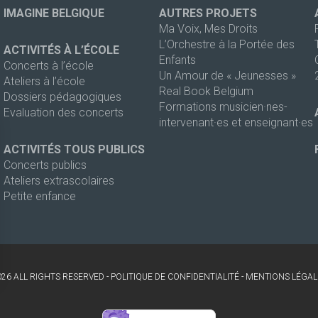
IMAGINE BELGIQUE
AUTRES PROJETS
Ma Voix, Mes Droits
L’Orchestre à la Portée des
ACTIVITÉS À L’ÉCOLE
Enfants
Concerts à l’école
Un Amour de « Jeunesses »
Ateliers à l’école
Real Book Belgium
Dossiers pédagogiques
Formations musicien·nes-
Evaluation des concerts
intervenant·es et enseignant·es
ACTIVITÉS TOUS PUBLICS
Concerts publics
Ateliers extrascolaires
Petite enfance
026 ALL RIGHTS RESERVED -
POLITIQUE DE CONFIDENTIALITÉ
-
MENTIONS LÉGAL
s Options