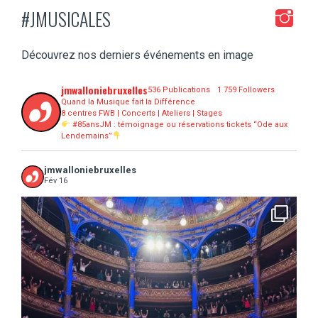
#JMUSICALES
Découvrez nos derniers événements en image
jmwalloniebruxelles
536 Publications
1 759 Followers
Quand la Musique fait la Différence
8 centres FWB | Concerts | Ateliers | Stages
#85ansJM : témoignage ou réservations tickets “Ode aux
Lendemains”
jmwalloniebruxelles
Fév 16
...
16 concerts scolaires, 3 tout public, 3620