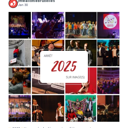
jmwalloniebruxelles
Jan 30
...
2025
Une année de découvertes, d`étonnements,
17
0