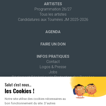
ARTISTES
Programmation 26/27
Tous les artistes
Candidatures aux Tournées JM 2025-2026
AGENDA
FAIRE UN DON
INFOS PRATIQUES
Contact
Logos & Presse
Jobs
Règlement Général sur la Protection des Données
Salut c'est nous...
les Cookies !
Notre site utilise des cookies nécessaires au
bon fonctionnement du site. D’autres
2026 ALL RIGHTS RESERVED -
POLITIQUE DE CONFIDENTIALITÉ
-