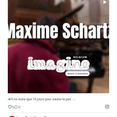
...
Il ne reste que 10 jours pour sauter le pas :
5
0
...
Il ne reste que 10 jours pour sauter le pas :
5
0