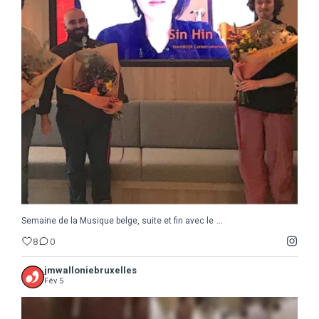
...
Semaine de la Musique belge, suite et fin avec le
8
0
...
Semaine de la Musique belge, suite et fin avec le
8
0
jmwalloniebruxelles
Fév 5