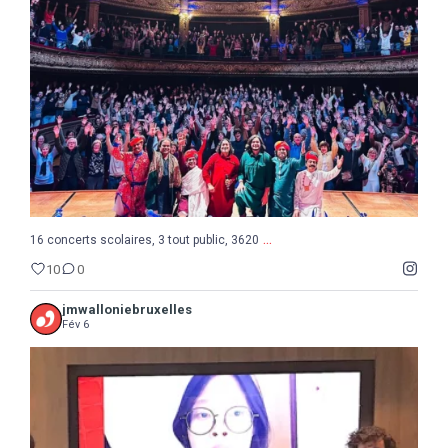
10
0
...
16 concerts scolaires, 3 tout public, 3620
10
0
jmwalloniebruxelles
Fév 6