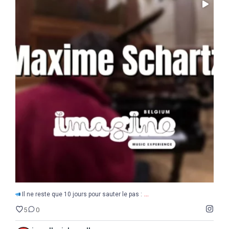
...
Il ne reste que 10 jours pour sauter le pas :
5
0
...
Il ne reste que 10 jours pour sauter le pas :
5
0