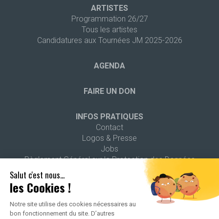
ARTISTES
Programmation 26/27
Tous les artistes
Candidatures aux Tournées JM 2025-2026
AGENDA
FAIRE UN DON
INFOS PRATIQUES
Contact
Logos & Presse
Jobs
Règlement Général sur la Protection des Données
Salut c'est nous...
les Cookies !
Notre site utilise des cookies nécessaires au
bon fonctionnement du site. D’autres
2026 ALL RIGHTS RESERVED -
POLITIQUE DE CONFIDENTIALITÉ
-