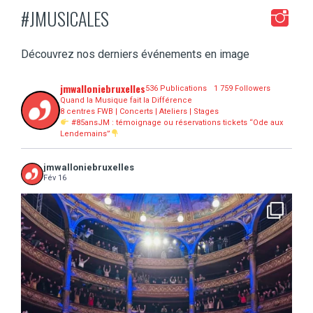
#JMUSICALES
Découvrez nos derniers événements en image
jmwalloniebruxelles
536 Publications
1 759 Followers
Quand la Musique fait la Différence
8 centres FWB | Concerts | Ateliers | Stages
#85ansJM : témoignage ou réservations tickets “Ode aux
Lendemains”
jmwalloniebruxelles
Fév 16
...
16 concerts scolaires, 3 tout public, 3620