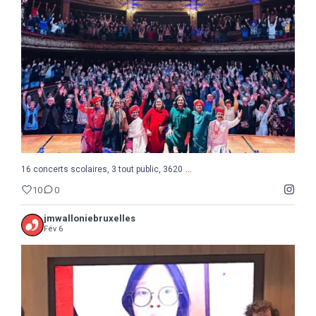
10
0
...
16 concerts scolaires, 3 tout public, 3620
10
0
jmwalloniebruxelles
Fév 6