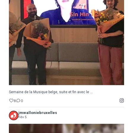
...
Semaine de la Musique belge, suite et fin avec le
8
0
...
Semaine de la Musique belge, suite et fin avec le
8
0
jmwalloniebruxelles
Fév 5