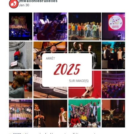
jmwalloniebruxelles
Jan 30
...
2025
Une année de découvertes, d`étonnements,
17
0