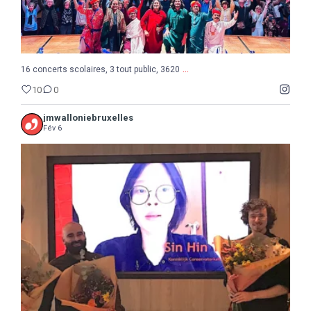
...
16 concerts scolaires, 3 tout public, 3620
10
0
jmwalloniebruxelles
Fév 6
...
Semaine de la Musique belge, suite et fin avec le
8
0