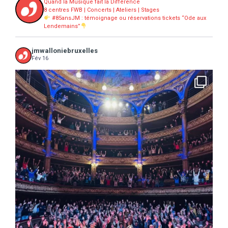
Quand la Musique fait la Différence
8 centres FWB | Concerts | Ateliers | Stages
#85ansJM : témoignage ou réservations tickets “Ode aux
Lendemains”
jmwalloniebruxelles
Fév 16
...
16 concerts scolaires, 3 tout public, 3620
10
0