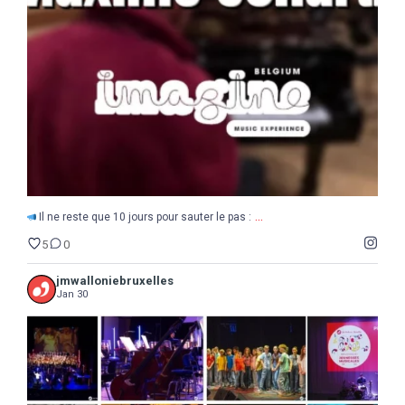
5
0
...
Il ne reste que 10 jours pour sauter le pas :
5
0
jmwalloniebruxelles
Jan 30