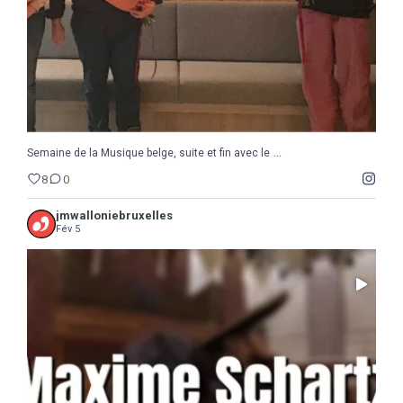
...
Semaine de la Musique belge, suite et fin avec le
8
0
jmwalloniebruxelles
Fév 5
...
Il ne reste que 10 jours pour sauter le pas :