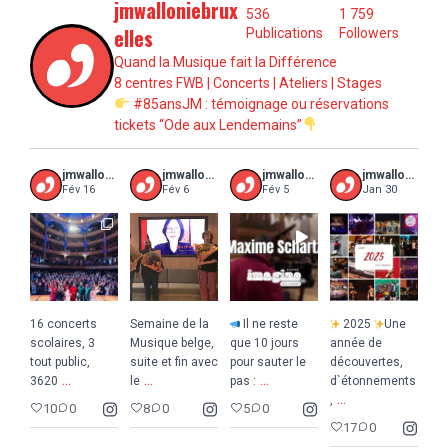
jmwalloniebrux
536
1 759
elles
Publications
Followers
Quand la Musique fait la Différence
8 centres FWB | Concerts | Ateliers | Stages
#85ansJM : témoignage ou réservations
tickets “Ode aux Lendemains”
jmwalloniebruxelles
jmwalloniebruxelles
jmwalloniebruxelles
jmwalloniebruxelles
Fév 16
Fév 6
Fév 5
Jan 30
16 concerts
Semaine de la
Il ne reste
2025
Une
scolaires, 3
Musique belge,
que 10 jours
année de
tout public,
suite et fin avec
pour sauter le
découvertes,
...
...
...
3620
le
pas :
d`étonnements
...
,
10
0
8
0
5
0
17
0