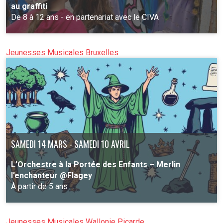
au graffiti
De 8 à 12 ans - en partenariat avec le CIVA
Jeunesses Musicales Bruxelles
PLUS D'INFO
SAMEDI 14 MARS - SAMEDI 10 AVRIL
L’Orchestre à la Portée des Enfants – Merlin
l’enchanteur @Flagey
À partir de 5 ans
Jeunesses Musicales Wallonie Picarde