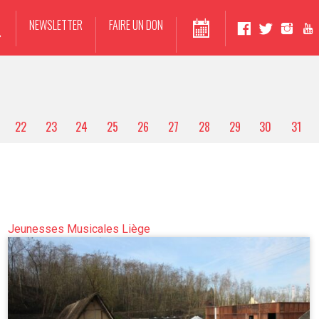
NEWSLETTER
FAIRE UN DON
22
23
24
25
26
27
28
29
30
31
Jeunesses Musicales Liège