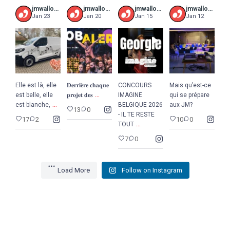
jmwalloniebruxelles
jmwalloniebruxelles
jmwalloniebruxelles
jmwalloniebruxelles
Jan 23
Jan 20
Jan 15
Jan 12
Elle est là, elle
𝐃𝐞𝐫𝐫𝐢𝐞̀𝐫𝐞 𝐜𝐡𝐚𝐪𝐮𝐞
CONCOURS
Mais qu’est-ce
...
est belle, elle
𝐩𝐫𝐨𝐣𝐞𝐭 𝐝𝐞𝐬
IMAGINE
qui se prépare
...
est blanche,
BELGIQUE 2026
aux JM?
13
0
- IL TE RESTE
17
2
10
0
...
TOUT
7
0
Load More
Follow on Instagram