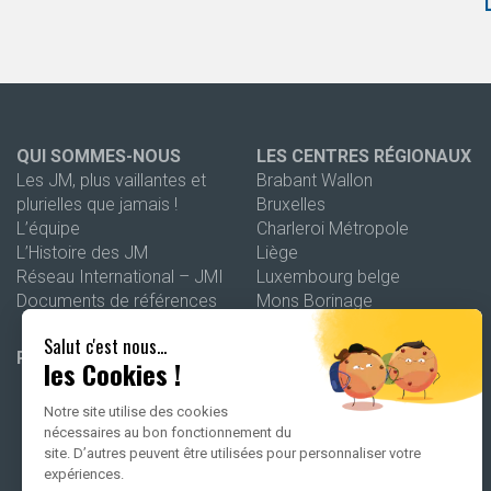
QUI SOMMES-NOUS
LES CENTRES RÉGIONAUX
Les JM, plus vaillantes et
Brabant Wallon
plurielles que jamais !
Bruxelles
L’équipe
Charleroi Métropole
L’Histoire des JM
Liège
Réseau International – JMI
Luxembourg belge
Documents de références
Mons Borinage
Namur
Salut c'est nous...
Wallonie picarde
PROGRAMMATION 26-27
les Cookies !
Notre site utilise des cookies
nécessaires au bon fonctionnement du
site. D’autres peuvent être utilisées pour personnaliser votre
expériences.