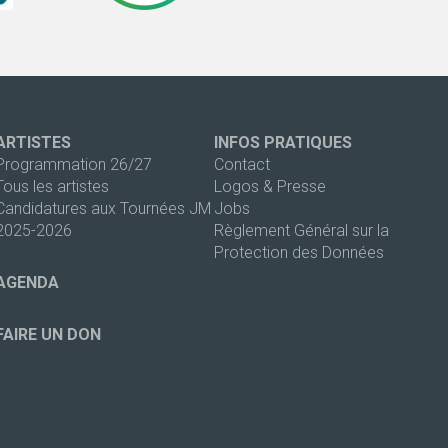
ARTISTES
INFOS PRATIQUES
Programmation 26/27
Contact
Tous les artistes
Logos & Presse
Candidatures aux Tournées JM
Jobs
2025-2026
Règlement Général sur la
Protection des Données
AGENDA
FAIRE UN DON