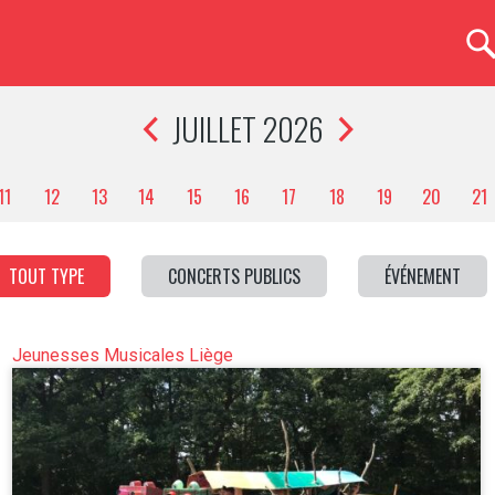
JUILLET 2026
11
12
13
14
15
16
17
18
19
20
21
TOUT TYPE
CONCERTS PUBLICS
ÉVÉNEMENT
Jeunesses Musicales Liège