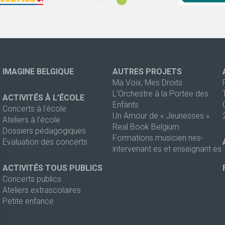
IMAGINE BELGIQUE
AUTRES PROJETS
Ma Voix, Mes Droits
L’Orchestre à la Portée des
ACTIVITÉS À L’ÉCOLE
Enfants
Concerts à l’école
Un Amour de « Jeunesses »
Ateliers à l’école
Real Book Belgium
Dossiers pédagogiques
Formations musicien·nes-
Evaluation des concerts
intervenant·es et enseignant·es
ACTIVITÉS TOUS PUBLICS
Concerts publics
Ateliers extrascolaires
Petite enfance