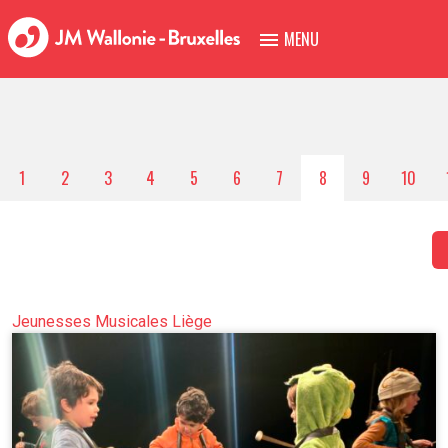
MENU
1
2
3
4
5
6
7
8
9
10
Jeunesses Musicales Liège