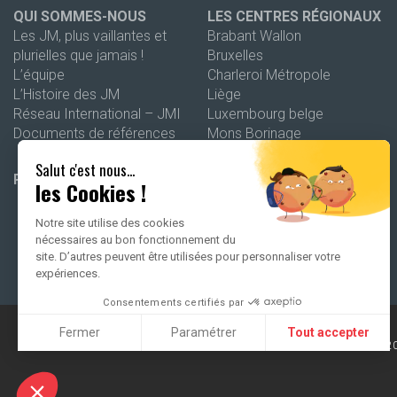
QUI SOMMES-NOUS
LES CENTRES RÉGIONAUX
Les JM, plus vaillantes et
Brabant Wallon
plurielles que jamais !
Bruxelles
L’équipe
Charleroi Métropole
L’Histoire des JM
Liège
Réseau International – JMI
Luxembourg belge
Documents de références
Mons Borinage
Namur
Salut c'est nous...
Wallonie picarde
PROGRAMMATION 26-27
les Cookies !
Notre site utilise des cookies
nécessaires au bon fonctionnement du
site. D’autres peuvent être utilisées pour personnaliser votre
expériences.
Consentements certifiés par
Fermer
Paramétrer
Tout accepter
2
Axeptio consent
Plateforme de Gestion du Consentement : Personnalisez vo