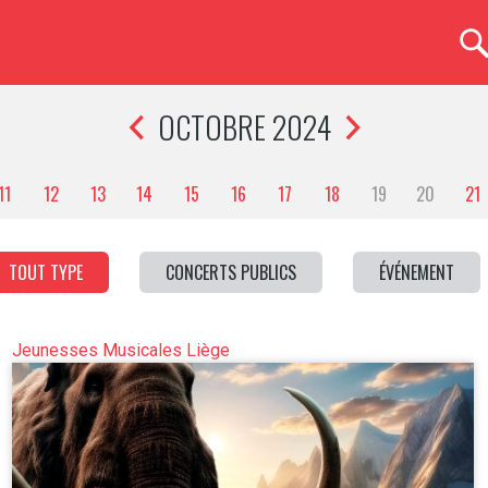
OCTOBRE 2024
11
12
13
14
15
16
17
18
19
20
21
TOUT TYPE
CONCERTS PUBLICS
ÉVÉNEMENT
Jeunesses Musicales Liège