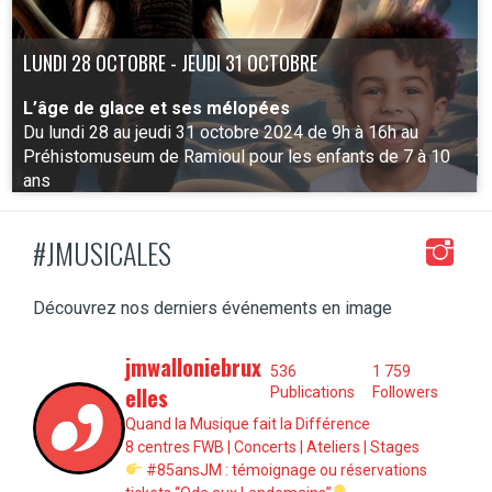
LUNDI 28 OCTOBRE - JEUDI 31 OCTOBRE
L’âge de glace et ses mélopées
Du lundi 28 au jeudi 31 octobre 2024 de 9h à 16h au
Préhistomuseum de Ramioul pour les enfants de 7 à 10
ans
#JMUSICALES
PLUS D'INFO
Découvrez nos derniers événements en image
jmwalloniebrux
536
1 759
elles
Publications
Followers
Quand la Musique fait la Différence
8 centres FWB | Concerts | Ateliers | Stages
#85ansJM : témoignage ou réservations