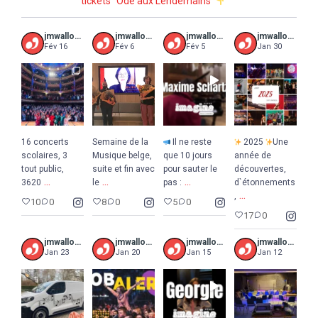
tickets “Ode aux Lendemains”
jmwalloniebruxelles
jmwalloniebruxelles
jmwalloniebruxelles
jmwalloniebruxelles
Fév 16
Fév 6
Fév 5
Jan 30
16 concerts
Semaine de la
Il ne reste
2025
Une
scolaires, 3
Musique belge,
que 10 jours
année de
tout public,
suite et fin avec
pour sauter le
découvertes,
...
...
...
3620
le
pas :
d`étonnements
...
,
10
0
8
0
5
0
17
0
jmwalloniebruxelles
jmwalloniebruxelles
jmwalloniebruxelles
jmwalloniebruxelles
Jan 23
Jan 20
Jan 15
Jan 12