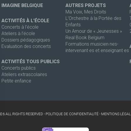
IMAGINE BELGIQUE
AUTRES PROJETS
Ma Voix, Mes Droits
L’Orchestre à la Portée des
ACTIVITÉS À L’ÉCOLE
Enfants
Concerts à l’école
Un Amour de « Jeunesses »
Ateliers à l’école
Real Book Belgium
Dossiers pédagogiques
Formations musicien·nes-
Evaluation des concerts
intervenant·es et enseignant·es
ACTIVITÉS TOUS PUBLICS
Concerts publics
Ateliers extrascolaires
Petite enfance
026 ALL RIGHTS RESERVED -
POLITIQUE DE CONFIDENTIALITÉ
-
MENTIONS LÉGAL
s Options