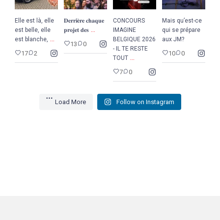
Elle est là, elle
𝐃𝐞𝐫𝐫𝐢𝐞̀𝐫𝐞 𝐜𝐡𝐚𝐪𝐮𝐞
CONCOURS
Mais qu’est-ce
...
est belle, elle
𝐩𝐫𝐨𝐣𝐞𝐭 𝐝𝐞𝐬
IMAGINE
qui se prépare
...
est blanche,
BELGIQUE 2026
aux JM?
13
0
- IL TE RESTE
17
2
10
0
...
TOUT
7
0
Load More
Follow on Instagram