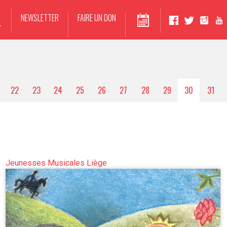
NEWSLETTER
FAIRE UN DON
22
23
24
25
26
27
28
29
30
31
Jeunesses Musicales Liège