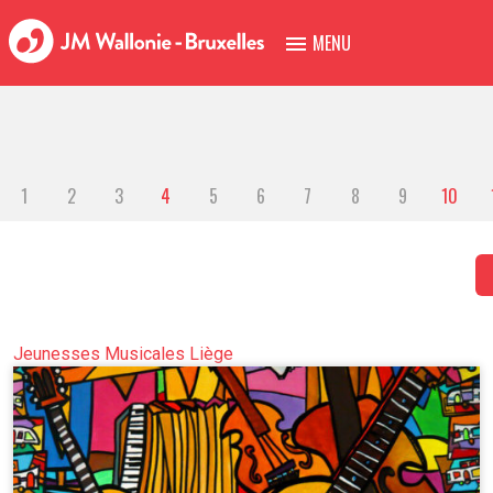
MENU
1
2
3
4
5
6
7
8
9
10
Jeunesses Musicales Liège