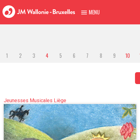
MENU
1
2
3
4
5
6
7
8
9
10
Jeunesses Musicales Liège