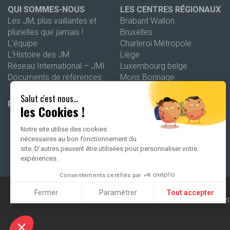
QUI SOMMES-NOUS
LES CENTRES RÉGIONAUX
Les JM, plus vaillantes et
Brabant Wallon
plurielles que jamais !
Bruxelles
L’équipe
Charleroi Métropole
L’Histoire des JM
Liège
Réseau International – JMI
Luxembourg belge
Documents de références
Mons Borinage
Namur
Salut c'est nous...
Wallonie picarde
PROGRAMMATION 26-27
les Cookies !
Notre site utilise des cookies
nécessaires au bon fonctionnement du
site. D’autres peuvent être utilisées pour personnaliser votre
expériences.
Consentements certifiés par
Fermer
Paramétrer
Tout accepter
2
Axeptio consent
Plateforme de Gestion du Consentement : Personnalisez vo