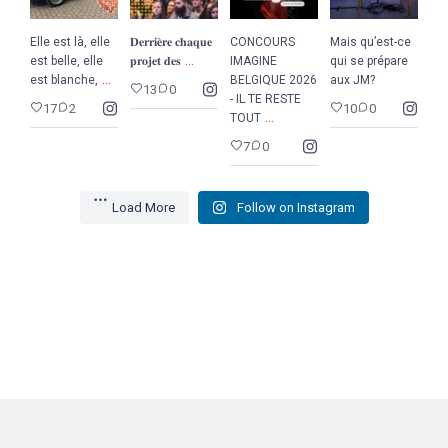
Elle est là, elle
𝐃𝐞𝐫𝐫𝐢𝐞̀𝐫𝐞 𝐜𝐡𝐚𝐪𝐮𝐞
CONCOURS
Mais qu’est-ce
...
est belle, elle
𝐩𝐫𝐨𝐣𝐞𝐭 𝐝𝐞𝐬
IMAGINE
qui se prépare
...
est blanche,
BELGIQUE 2026
aux JM?
13
0
- IL TE RESTE
17
2
10
0
...
TOUT
7
0
Load More
Follow on Instagram