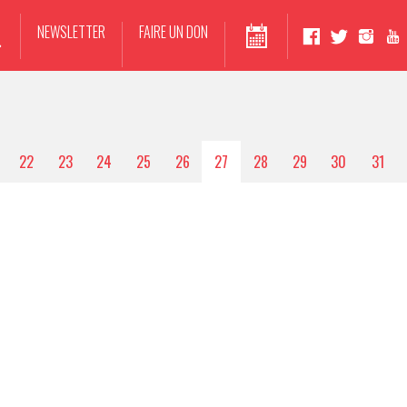
NEWSLETTER
FAIRE UN DON
22
23
24
25
26
27
28
29
30
31