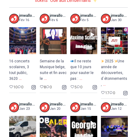
tickets “Ode aux Lendemains”
jmwalloniebruxelles
jmwalloniebruxelles
jmwalloniebruxelles
jmwalloniebruxelles
Fév 16
Fév 6
Fév 5
Jan 30
16 concerts
Semaine de la
Il ne reste
2025
Une
scolaires, 3
Musique belge,
que 10 jours
année de
tout public,
suite et fin avec
pour sauter le
découvertes,
...
...
...
3620
le
pas :
d`étonnements
...
,
10
0
8
0
5
0
17
0
jmwalloniebruxelles
jmwalloniebruxelles
jmwalloniebruxelles
jmwalloniebruxelles
Jan 23
Jan 20
Jan 15
Jan 12