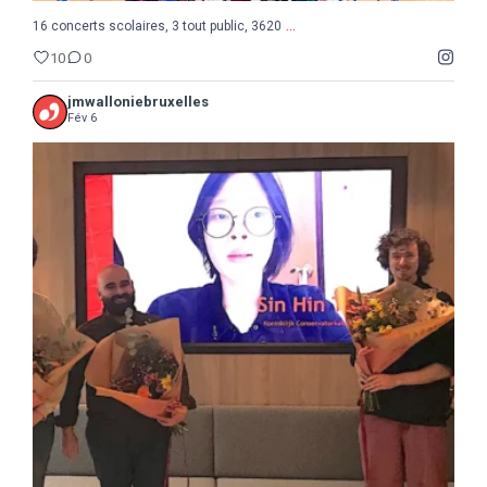
...
16 concerts scolaires, 3 tout public, 3620
10
0
jmwalloniebruxelles
Fév 6
...
Semaine de la Musique belge, suite et fin avec le
8
0