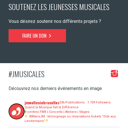
SOUTENEZ LES JEUNESSES MUSICALES
Vous désirez soutenir nos différents projets ?
FAIRE UN DON
#JMUSICALES
Découvrez nos derniers événements en image
jmwalloniebruxelles
536 Publications
1 759 Followers
Quand la Musique fait la Différence
8 centres FWB | Concerts | Ateliers | Stages
#85ansJM : témoignage ou réservations tickets “Ode aux
Lendemains”