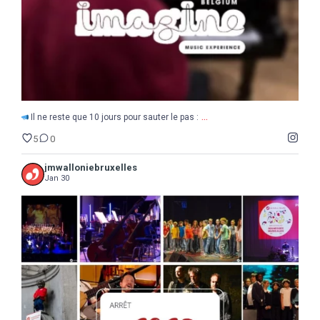
...
Il ne reste que 10 jours pour sauter le pas :
5
0
jmwalloniebruxelles
Jan 30
...
2025
Une année de découvertes, d`étonnements,