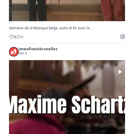
...
Semaine de la Musique belge, suite et fin avec le
8
0
jmwalloniebruxelles
Fév 5
...
Il ne reste que 10 jours pour sauter le pas :
5
0