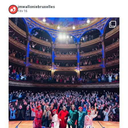
jmwalloniebruxelles
Fév 16
...
16 concerts scolaires, 3 tout public, 3620
10
0