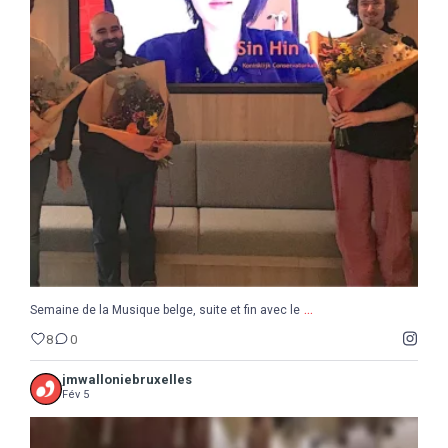
...
Semaine de la Musique belge, suite et fin avec le
8
0
...
Semaine de la Musique belge, suite et fin avec le
8
0
jmwalloniebruxelles
Fév 5