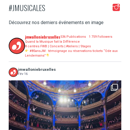
#JMUSICALES
Découvrez nos derniers événements en image
jmwalloniebruxelles
536 Publications
1 759 Followers
Quand la Musique fait la Différence
8 centres FWB | Concerts | Ateliers | Stages
#85ansJM : témoignage ou réservations tickets “Ode aux
Lendemains”
jmwalloniebruxelles
Fév 16
...
16 concerts scolaires, 3 tout public, 3620