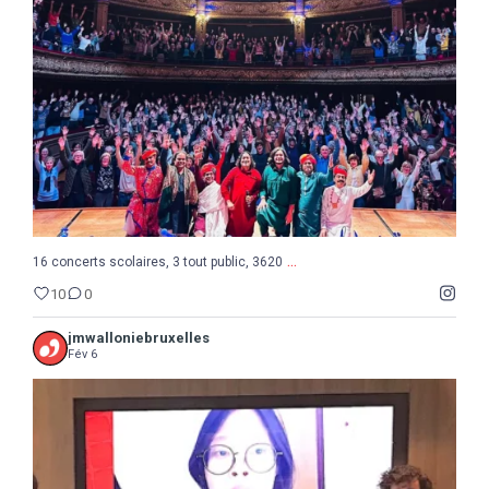
10
0
...
16 concerts scolaires, 3 tout public, 3620
10
0
jmwalloniebruxelles
Fév 6