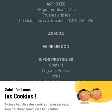
ARTISTES
Programmation 26/27
Tous les artistes
Candidatures aux Tournées JM 2025-2026
AGENDA
FAIRE UN DON
INFOS PRATIQUES
Contact
Logos & Presse
Jobs
Règlement Général sur la Protection des Données
Salut c'est nous...
les Cookies !
Notre site utilise des cookies nécessaires au
bon fonctionnement du site. D’autres
2026 ALL RIGHTS RESERVED -
POLITIQUE DE CONFIDENTIALITÉ
-