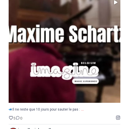
...
Il ne reste que 10 jours pour sauter le pas :
5
0
...
Il ne reste que 10 jours pour sauter le pas :
5
0