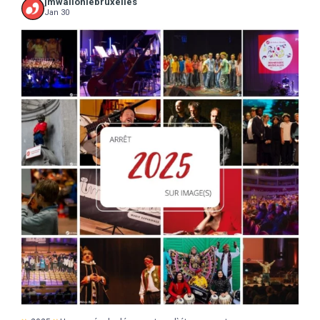
jmwalloniebruxelles
Jan 30
...
2025
Une année de découvertes, d`étonnements,
17
0