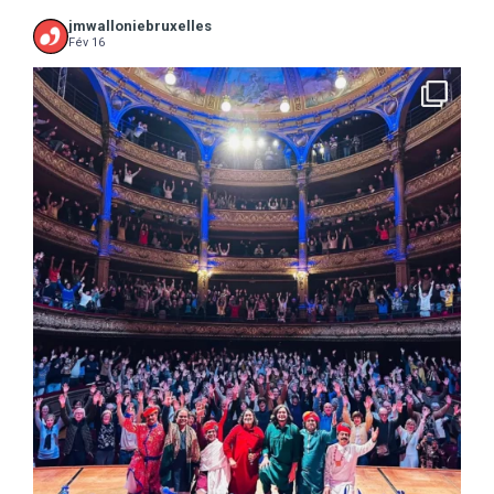
jmwalloniebruxelles
Fév 16
...
16 concerts scolaires, 3 tout public, 3620
10
0