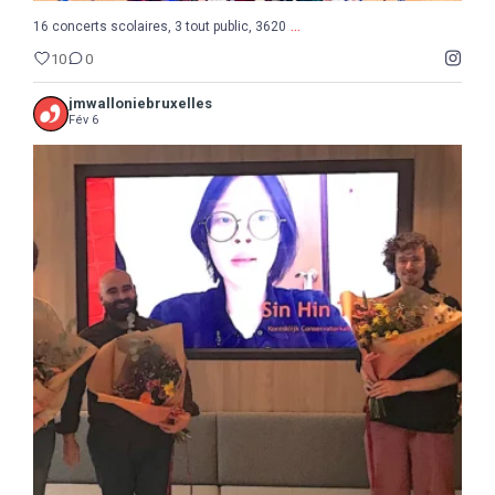
...
16 concerts scolaires, 3 tout public, 3620
10
0
jmwalloniebruxelles
Fév 6
...
Semaine de la Musique belge, suite et fin avec le
8
0