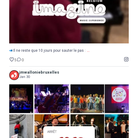
...
Il ne reste que 10 jours pour sauter le pas :
5
0
jmwalloniebruxelles
Jan 30
...
2025
Une année de découvertes, d`étonnements,