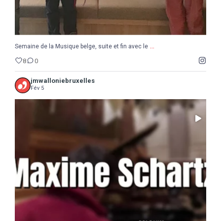
...
Semaine de la Musique belge, suite et fin avec le
8
0
jmwalloniebruxelles
Fév 5
...
Il ne reste que 10 jours pour sauter le pas :
5
0