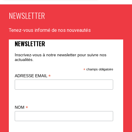
À partir de 5 ans
NEWSLETTER
Tenez-vous informé de nos nouveautés
PLUS D'INFO
NEWSLETTER
Inscrivez-vous à notre newsletter pour suivre nos
actualités.
*
champs obligatoire
*
ADRESSE EMAIL
*
NOM