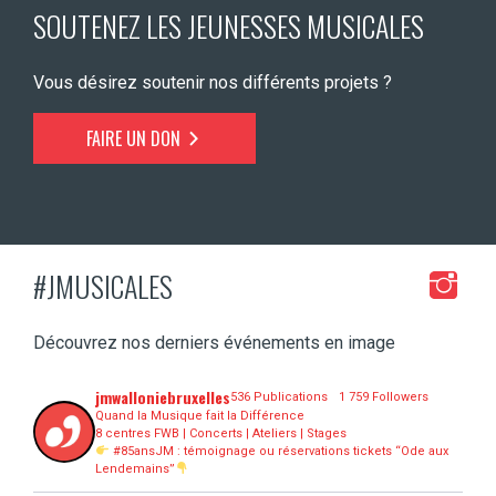
SOUTENEZ LES JEUNESSES MUSICALES
Vous désirez soutenir nos différents projets ?
FAIRE UN DON
#JMUSICALES
Découvrez nos derniers événements en image
jmwalloniebruxelles
536 Publications
1 759 Followers
Quand la Musique fait la Différence
8 centres FWB | Concerts | Ateliers | Stages
#85ansJM : témoignage ou réservations tickets “Ode aux
Lendemains”