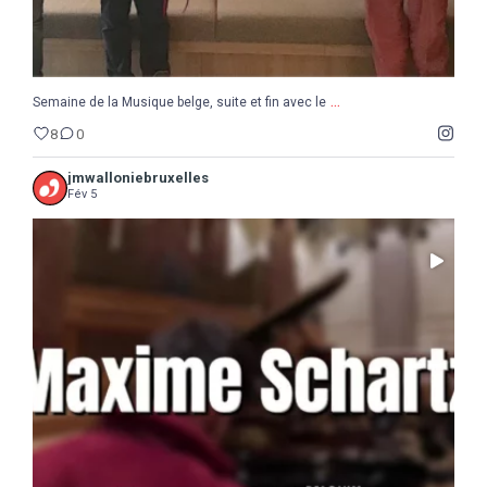
...
Semaine de la Musique belge, suite et fin avec le
8
0
jmwalloniebruxelles
Fév 5
...
Il ne reste que 10 jours pour sauter le pas :
5
0