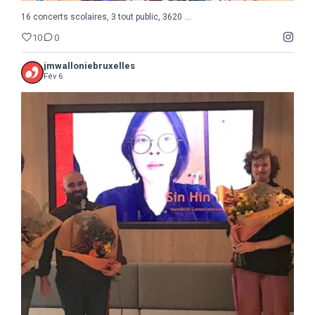
...
16 concerts scolaires, 3 tout public, 3620
10
0
jmwalloniebruxelles
Fév 6
...
Semaine de la Musique belge, suite et fin avec le
8
0