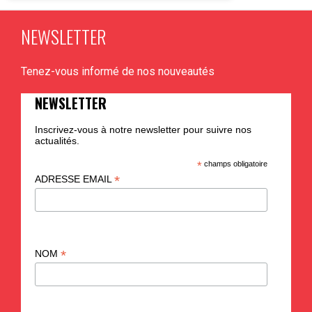
À partir de 5 ans
NEWSLETTER
Tenez-vous informé de nos nouveautés
PLUS D'INFO
NEWSLETTER
Inscrivez-vous à notre newsletter pour suivre nos
actualités.
*
champs obligatoire
*
ADRESSE EMAIL
*
NOM