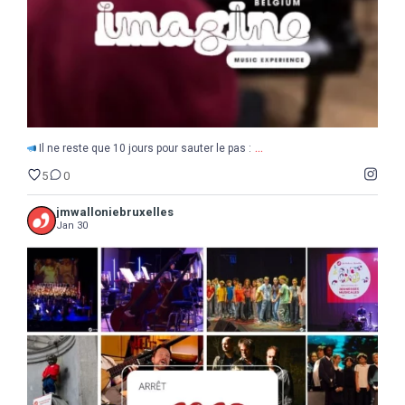
...
Il ne reste que 10 jours pour sauter le pas :
5
0
jmwalloniebruxelles
Jan 30
...
2025
Une année de découvertes, d`étonnements,