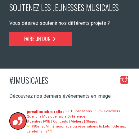
SOUTENEZ LES JEUNESSES MUSICALES
Vous désirez soutenir nos différents projets ?
FAIRE UN DON
#JMUSICALES
Découvrez nos derniers événements en image
jmwalloniebruxelles
536 Publications
1 759 Followers
Quand la Musique fait la Différence
8 centres FWB | Concerts | Ateliers | Stages
#85ansJM : témoignage ou réservations tickets “Ode aux
Lendemains”