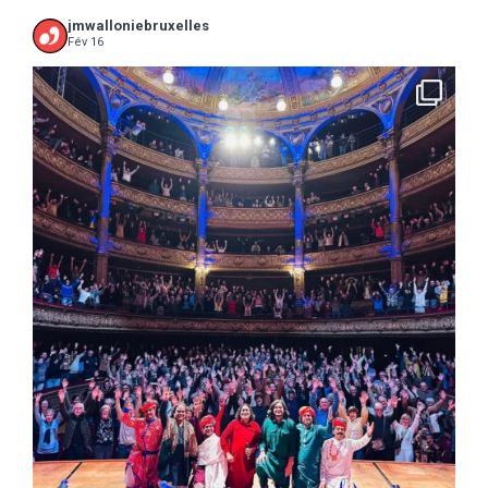
jmwalloniebruxelles
Fév 16
...
16 concerts scolaires, 3 tout public, 3620
10
0