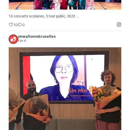
...
16 concerts scolaires, 3 tout public, 3620
10
0
jmwalloniebruxelles
Fév 6
...
Semaine de la Musique belge, suite et fin avec le
8
0