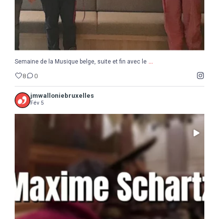
...
Semaine de la Musique belge, suite et fin avec le
8
0
jmwalloniebruxelles
Fév 5
...
Il ne reste que 10 jours pour sauter le pas :