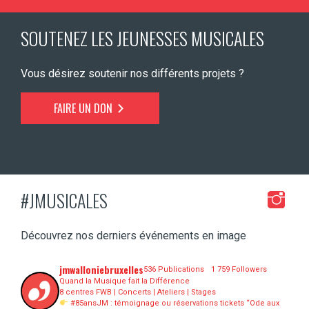
SOUTENEZ LES JEUNESSES MUSICALES
Vous désirez soutenir nos différents projets ?
FAIRE UN DON
#JMUSICALES
Découvrez nos derniers événements en image
jmwalloniebruxelles
536 Publications
1 759 Followers
Quand la Musique fait la Différence
8 centres FWB | Concerts | Ateliers | Stages
#85ansJM : témoignage ou réservations tickets “Ode aux