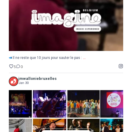
5
0
...
Il ne reste que 10 jours pour sauter le pas :
5
0
jmwalloniebruxelles
Jan 30