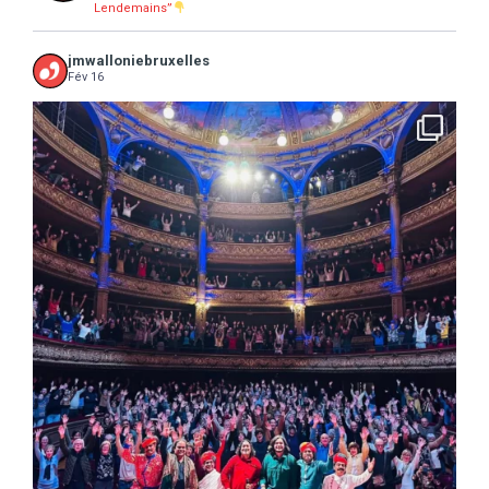
Lendemains”
jmwalloniebruxelles
Fév 16
...
16 concerts scolaires, 3 tout public, 3620
10
0