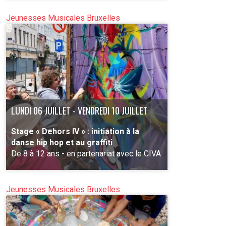
à 16h pour les enfants de 7 à 11 ans, au
Préhistomuséum de Ramioul
Jeunesses Musicales Bruxelles
PLUS D'INFO
LUNDI 06 JUILLET - VENDREDI 10 JUILLET
Stage « Dehors IV » : initiation à la
danse hip hop et au graffiti
De 8 à 12 ans - en partenariat avec le CIVA
Jeunesses Musicales Bruxelles
PLUS D'INFO