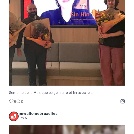
...
Semaine de la Musique belge, suite et fin avec le
8
0
...
Semaine de la Musique belge, suite et fin avec le
8
0
jmwalloniebruxelles
Fév 5