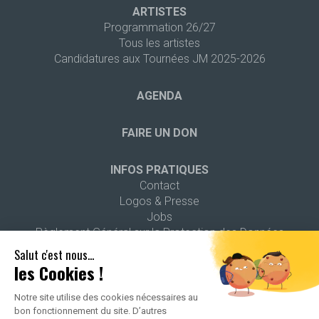
ARTISTES
Programmation 26/27
Tous les artistes
Candidatures aux Tournées JM 2025-2026
AGENDA
FAIRE UN DON
INFOS PRATIQUES
Contact
Logos & Presse
Jobs
Règlement Général sur la Protection des Données
Salut c'est nous...
les Cookies !
Notre site utilise des cookies nécessaires au
bon fonctionnement du site. D’autres
2026 ALL RIGHTS RESERVED -
POLITIQUE DE CONFIDENTIALITÉ
-