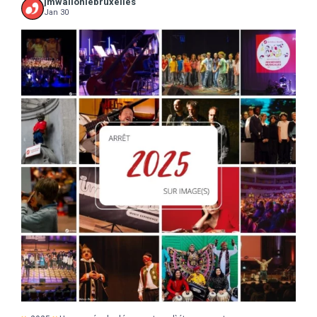
jmwalloniebruxelles
Jan 30
...
2025
Une année de découvertes, d`étonnements,
17
0