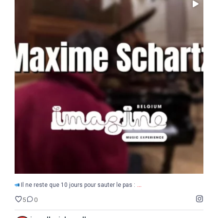
...
Il ne reste que 10 jours pour sauter le pas :
5
0
...
Il ne reste que 10 jours pour sauter le pas :
5
0