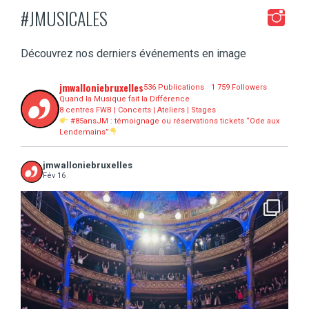
#JMUSICALES
Découvrez nos derniers événements en image
jmwalloniebruxelles
536 Publications
1 759 Followers
Quand la Musique fait la Différence
8 centres FWB | Concerts | Ateliers | Stages
#85ansJM : témoignage ou réservations tickets “Ode aux
Lendemains”
jmwalloniebruxelles
Fév 16
...
16 concerts scolaires, 3 tout public, 3620