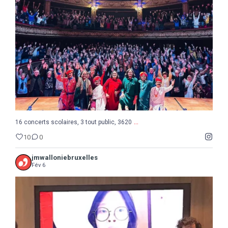
10
0
...
16 concerts scolaires, 3 tout public, 3620
10
0
jmwalloniebruxelles
Fév 6