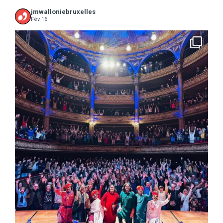
jmwalloniebruxelles
Fév 16
...
16 concerts scolaires, 3 tout public, 3620
10
0