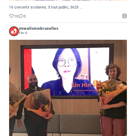
...
16 concerts scolaires, 3 tout public, 3620
10
0
jmwalloniebruxelles
Fév 6
...
Semaine de la Musique belge, suite et fin avec le
8
0