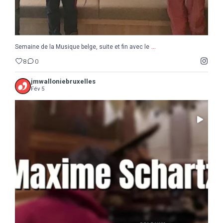
...
Semaine de la Musique belge, suite et fin avec le
8
0
jmwalloniebruxelles
Fév 5
...
Il ne reste que 10 jours pour sauter le pas :
5
0