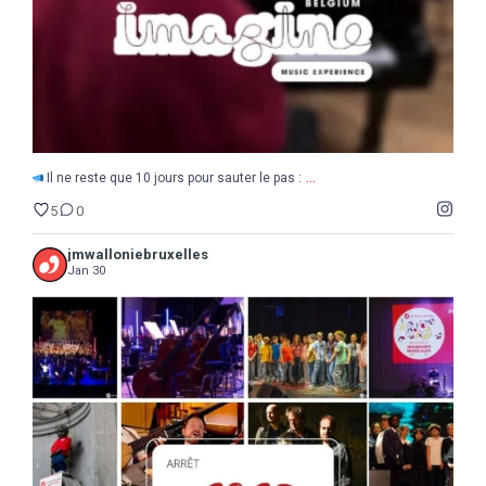
...
Il ne reste que 10 jours pour sauter le pas :
5
0
jmwalloniebruxelles
Jan 30
...
2025
Une année de découvertes, d`étonnements,