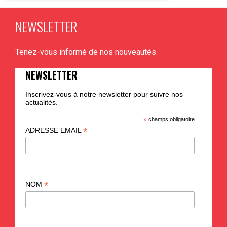
À partir de 5 ans
NEWSLETTER
Tenez-vous informé de nos nouveautés
PLUS D'INFO
NEWSLETTER
Inscrivez-vous à notre newsletter pour suivre nos
actualités.
*
champs obligatoire
*
ADRESSE EMAIL
*
NOM