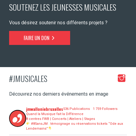
SOUTENEZ LES JEUNESSES MUSICALES
Vous désirez soutenir nos différents projets ?
FAIRE UN DON
#JMUSICALES
Découvrez nos derniers événements en image
jmwalloniebruxelles
536 Publications
1 759 Followers
Quand la Musique fait la Différence
8 centres FWB | Concerts | Ateliers | Stages
#85ansJM : témoignage ou réservations tickets “Ode aux
Lendemains”