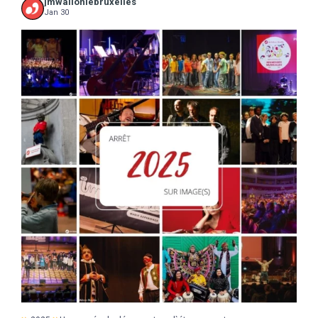
jmwalloniebruxelles
Jan 30
...
2025
Une année de découvertes, d`étonnements,
17
0