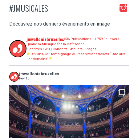
#JMUSICALES
Découvrez nos derniers événements en image
jmwalloniebruxelles
536 Publications
1 759 Followers
Quand la Musique fait la Différence
8 centres FWB | Concerts | Ateliers | Stages
#85ansJM : témoignage ou réservations tickets “Ode aux
Lendemains”
jmwalloniebruxelles
Fév 16
...
16 concerts scolaires, 3 tout public, 3620