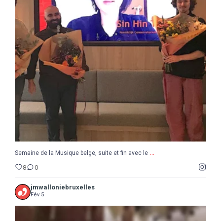
...
Semaine de la Musique belge, suite et fin avec le
8
0
...
Semaine de la Musique belge, suite et fin avec le
8
0
jmwalloniebruxelles
Fév 5