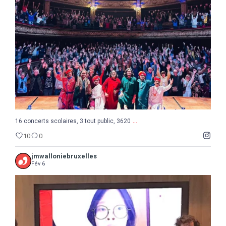
10
0
...
16 concerts scolaires, 3 tout public, 3620
10
0
jmwalloniebruxelles
Fév 6