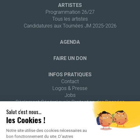
ARTISTES
Programmation 26/27
Tous les artistes
Candidatures aux Tournées JM 2025-2026
AGENDA
FAIRE UN DON
INFOS PRATIQUES
Contact
Logos & Presse
Jobs
Règlement Général sur la Protection des Données
Salut c'est nous...
les Cookies !
Notre site utilise des cookies nécessaires au
bon fonctionnement du site. D’autres
2026 ALL RIGHTS RESERVED -
POLITIQUE DE CONFIDENTIALITÉ
-