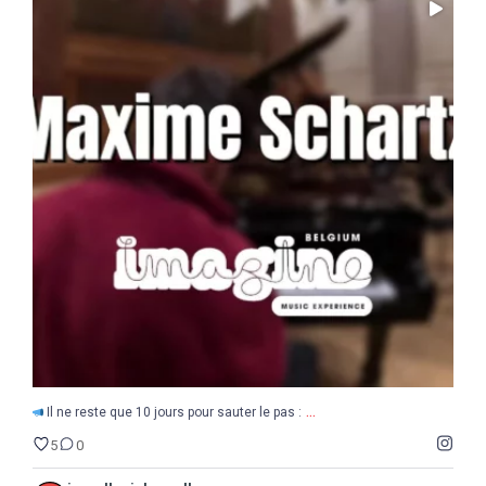
...
Il ne reste que 10 jours pour sauter le pas :
5
0
...
Il ne reste que 10 jours pour sauter le pas :
5
0